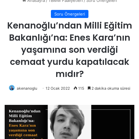
Anasayfa
/
TBMM Faaliyetleri
/
Soru Önergeleri
Soru Önergeleri
Kenanoğlu’ndan Milli Eğitim
Bakanlığı’na: Enes Kara’nın
yaşamına son verdiği
cemaat yurdu kapatılacak
mıdır?
akenanoglu
12 Ocak 2022
115
2 dakika okuma süresi