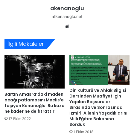
akenanoglu
alikenanoglu.net
Web
sitesi
İlgili Makaleler
Din Kültürü ve Ahlak Bilgisi
Bartın Amasra’daki maden
Dersinden Muafiyet İçin
ocağı patlamasını Meclis’e
Yapılan Başvurular
taşıyan Kenanoğlu: Bu kaza
Sırasında ve Sonrasında
ne kader ne de fıtrattır!
İzmirli Ailenin Yaşadıklarını
Milli Eğitim Bakanına
17 Ekim 2022
Sorduk
1 Ekim 2018