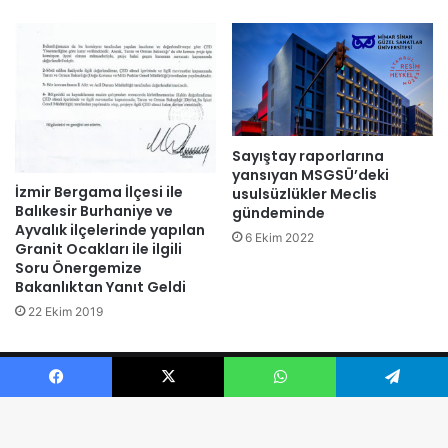
Sayıştay raporlarına
yansıyan MSGSÜ’deki
İzmir Bergama İlçesi ile
usulsüzlükler Meclis
Balıkesir Burhaniye ve
gündeminde
Ayvalık ilçelerinde yapılan
6 Ekim 2022
Granit Ocakları ile ilgili
Soru Önergemize
Bakanlıktan Yanıt Geldi
22 Ekim 2019
© 2026 Ali KENANOĞLU Tüm Hakları Saklıdır.
Facebook
X
WhatsApp
Telegram
Facebook
X
YouTube
Instagram
Telegram
TikTok