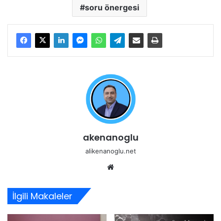
soru önergesi
akenanoglu
alikenanoglu.net
Web
sitesi
İlgili Makaleler