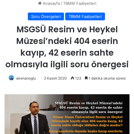
Anasayfa
/
TBMM Faaliyetleri
Soru Önergeleri
TBMM Faaliyetleri
MSGSÜ Resim ve Heykel
Müzesi’ndeki 404 eserin
kayıp, 42 eserin sahte
olmasıyla ilgili soru önergesi
akenanoglu
2 Kasım 2020
123
1 dakika okuma süresi