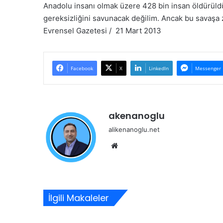
Anadolu insanı olmak üzere 428 bin insan öldürüldü
gereksizliğini savunacak değilim. Ancak bu savaşa za
Evrensel Gazetesi / 21 Mart 2013
Facebook
X
LinkedIn
Messenger
akenanoglu
alikenanoglu.net
Web
sitesi
İlgili Makaleler