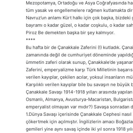
Mezopotamya, Ortadoğu ve Asya Coğrafyasında halkla
tüm yasak ve engellemelere rağmen kutlamakta dir
Navruz’un anlamı Kürt halkı için çok başka, bizdeki 
bayramı o kadar güzel, o kadar coşkulu, o kadar sah
Piroz Be demekten başka bir şey kalmıyor.
****
Bu hafta bir de Çanakkale Zaferini (!) kutladık. Ça
zamanında değil de cumhuriyet döneminde yapıldığın
ümmetin zaferi olarak sunup, Çanakkale’de yaşanan m
Zaferini, emperyalizme karşı Türk Milletinin başarı
verilen kayıplar, çekilen acılar, yoksul insanların 
Karşılıklı verilen kayıplar bile bu savaşın ne büyü
Çanakkale Savaşı 1914-1918 yılları arasında yapılan
Osmanlı, Almanya, Avusturya-Macaristan, Bulgaristan
emperyalist olmayan var mıdır?) Savaşa sonradan dah
1.Dünya Savaşı içerisinde Çanakkale Cephesi nasıl aç
çökertmek için açılmıştır. İngilizlerin amacı Boğaz
gemileri yine aynı savaş içinde iki yıl sonra 1918 yıl