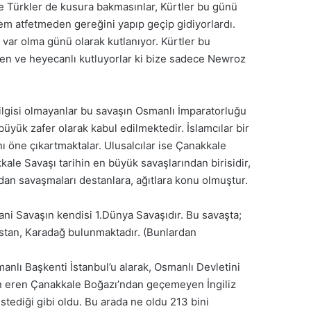
e Türkler de kusura bakmasınlar, Kürtler bu günü
 atfetmeden gereğini yapıp geçip gidiyorlardı.
 var olma günü olarak kutlanıyor. Kürtler bu
çten ve heyecanlı kutluyorlar ki bize sadece Newroz
 ilgisi olmayanlar bu savaşın Osmanlı İmparatorluğu
yük zafer olarak kabul edilmektedir. İslamcılar bir
ı öne çıkartmaktalar. Ulusalcılar ise Çanakkale
ale Savaşı tarihin en büyük savaşlarından birisidir,
adan savaşmaları destanlara, ağıtlara konu olmuştur.
Yani Savaşın kendisi 1.Dünya Savaşıdır. Bu savaşta;
bistan, Karadağ bulunmaktadır. (Bunlardan
manlı Başkenti İstanbul’u alarak, Osmanlı Devletini
 son eren Çanakkale Boğazı’ndan geçemeyen İngiliz
 istediği gibi oldu. Bu arada ne oldu 213 bini