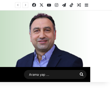
Facebook
X
YouTube
Instagram
Telegram
TikTok
Rastgele Makale
Kenar Bölme
Arama
yap
...