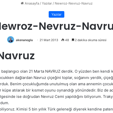
Anasayfa
/
Yazılar
/
Newroz-Nevruz-Navruz
Yazılar
ewroz-Nevruz-Navr
akenanoglu
21 Mart 2013
48
2 dakika okuma süresi
Navruz
 başlangıcı olan 21 Marta NAVRUZ derdik. O yüzden ben kendi k
ocukken dağlardan Navruz çiçeğini toplar, soğanını yerdik, çiçeğ
rurduk. Benim çocukluğumda unutulmuş olan ama annemin çocuklu
 bir küpe atılarak bir kısmet oyunu oynandığı yönündedir. Biz de
bölgesinde ise doğrudan Nevruz Cemi yapıldığını biliyorum. Trak
ldum.
 biliyoruz. Kimisi 5 bin yıllık Türk geleneği diyerek kendine pa