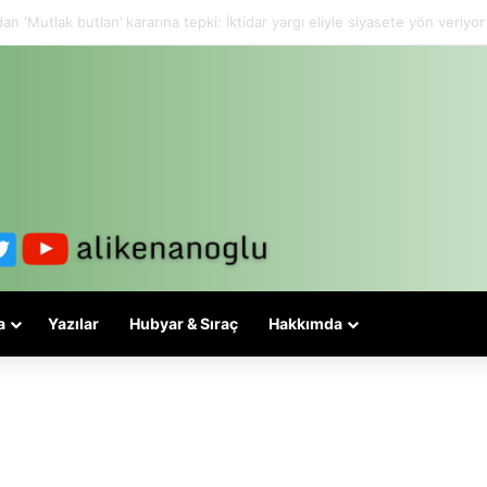
 3-5 valiyle çözülmez, bu bir eşit yurttaşlık sorunudur!
a
Yazılar
Hubyar & Sıraç
Hakkımda