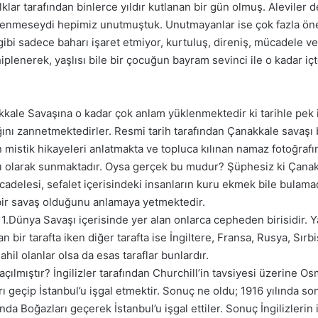
r tarafından binlerce yıldır kutlanan bir gün olmuş. Aleviler d
enmeseydi hepimiz unutmuştuk. Unutmayanlar ise çok fazla önem
gibi sadece baharı işaret etmiyor, kurtuluş, direniş, mücadele ve
iplenerek, yaşlısı bile bir çocuğun bayram sevinci ile o kadar i
nakkale Savaşına o kadar çok anlam yüklenmektedir ki tarihle pek
ı zannetmektedirler. Resmi tarih tarafından Çanakkale savaşı bü
istik hikayeleri anlatmakta ve topluca kılınan namaz fotoğrafın
sı olarak sunmaktadır. Oysa gerçek bu mudur? Şüphesiz ki Çanakk
mücadelesi, sefalet içerisindeki insanların kuru ekmek bile bulam
k bir savaş olduğunu anlamaya yetmektedir.
 1.Dünya Savaşı içerisinde yer alan onlarca cepheden birisidir. 
 bir tarafta iken diğer tarafta ise İngiltere, Fransa, Rusya, Sır
il olanlar olsa da esas taraflar bunlardır.
ılmıştır? İngilizler tarafından Churchill’in tavsiyesi üzerine Os
ları geçip İstanbul’u işgal etmektir. Sonuç ne oldu; 1916 yılında
ında Boğazları geçerek İstanbul’u işgal ettiler. Sonuç İngilizlerin