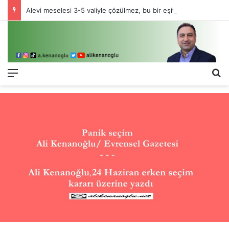
Alevi meselesi 3-5 valiyle çözülmez, bu bir eşit yurttaşlık sorunudur!
Menü
Ar