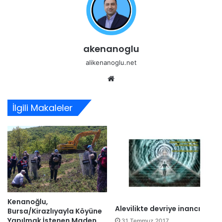
akenanoglu
alikenanoglu.net
Web
sitesi
İlgili Makaleler
Kenanoğlu,
Alevilikte devriye inancı
Bursa/Kirazlıyayla Köyüne
Yapılmak İstenen Maden
31 Temmuz 2017