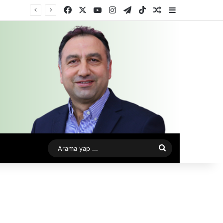
Facebook
X
YouTube
Instagram
Telegram
TikTok
Rastgele Makale
Kenar Bölme
Arama
yap
...