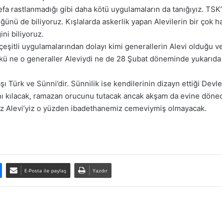
defa rastlanmadığı gibi daha kötü uygulamaların da tanığıyız. TSK’
nü de biliyoruz. Kışlalarda askerlik yapan Alevilerin bir çok h
ini biliyoruz.
itli uygulamalarından dolayı kimi generallerin Alevi olduğu ve 2
ünkü ne o generaller Aleviydi ne de 28 Şubat döneminde yukarıda 
 Türk ve Sünni’dir. Sünnilik ise kendilerinin dizayn ettiği Devlet
ı kılacak, ramazan orucunu tutacak ancak akşam da evine dönece
 biz Alevi’yiz o yüzden ibadethanemiz cemeviymiş olmayacak.
E-Posta ile paylaş
Yazdır