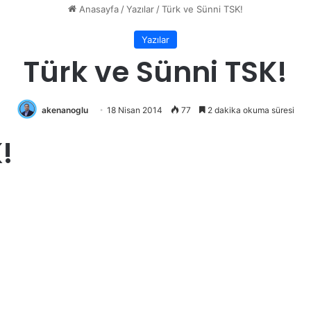
Anasayfa
/
Yazılar
/
Türk ve Sünni TSK!
Yazılar
Türk ve Sünni TSK!
akenanoglu
18 Nisan 2014
77
2 dakika okuma süresi
!