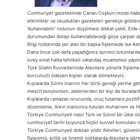
Cumhuriyet gazetesinde Canan Coşkun imzalı haberde
etkinlikler ve okudukları gazeteleri gerekçe gösterer
‘kullanılabilir’ notunun düşülmesi dikkat çekti. Eld
durumundan dolayı kullanılabileceği göze çarpan ayr
Bilgi notlarında yer alan bir başka fişlemede ise Ast
Daha önce çok defa yaşadığımız ayrımcı tutumlarda o
üvey evlat hatta tehlikeli vatandaş muamelesi yapıl
Türk Silahlı Kuvvetlerinde Alevilere yönelik fişleme
borcunu(!) ödeyen kişiler olarak bilmekteyiz.
Kışlalarda Sünni inancın her türlü gereği yerine get
mescit bulunurken, askerlerden bir kişi de buralar
Kışlalarda ramazan orucunda, oruç tutanlara pozitif 
düzenleme, Alevi inancınca tutulan muharrem ve Hı
Türkiye Cumhuriyeti nasıl Türk ve Sünni bir ülke ola
cumhuriyet tarihi boyunca hiçbir kuvvet komutanı v
Türkiye Cumhuriyeti doksan yıldır Alevileri, güven
fişlenmiş, kritik ve önemli noktalarda Alevilere gör