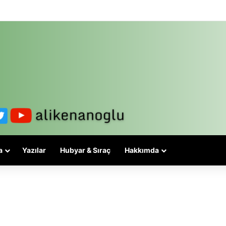
lesi 3-5 valiyle çözülmez, bu bir eşit yurttaşlık sorunudur!
a
Yazılar
Hubyar & Sıraç
Hakkımda