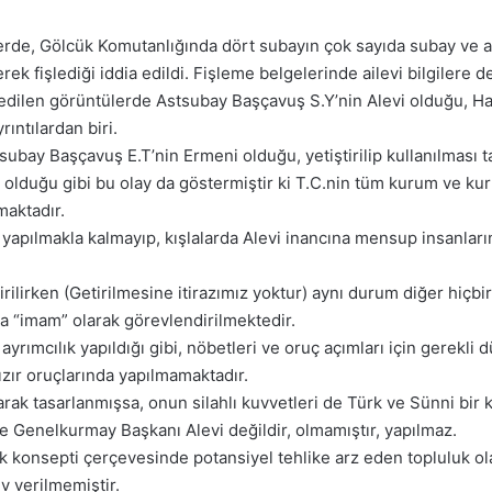
, Gölcük Komutanlığında dört subayın çok sayıda subay ve astsu
ek fişlediği iddia edildi. Fişleme belgelerinde ailevi bilgilere d
e edilen görüntülerde Astsubay Başçavuş S.Y’nin Alevi olduğu, Hac
ıntılardan biri.
subay Başçavuş E.T’nin Ermeni olduğu, yetiştirilip kullanılması ta
lduğu gibi bu olay da göstermiştir ki T.C.nin tüm kurum ve kurul
maktadır.
 yapılmakla kalmayıp, kışlalarda Alevi inancına mensup insanların 
irilirken (Getirilmesine itirazımız yoktur) aynı durum diğer hiçb
da “imam” olarak görevlendirilmektedir.
ayrımcılık yapıldığı gibi, nöbetleri ve oruç açımları için gerekli
zır oruçlarında yapılmamaktadır.
rak tasarlanmışsa, onun silahlı kuvvetleri de Türk ve Sünni bir k
e Genelkurmay Başkanı Alevi değildir, olmamıştır, yapılmaz.
lik konsepti çerçevesinde potansiyel tehlike arz eden topluluk o
ev verilmemiştir.