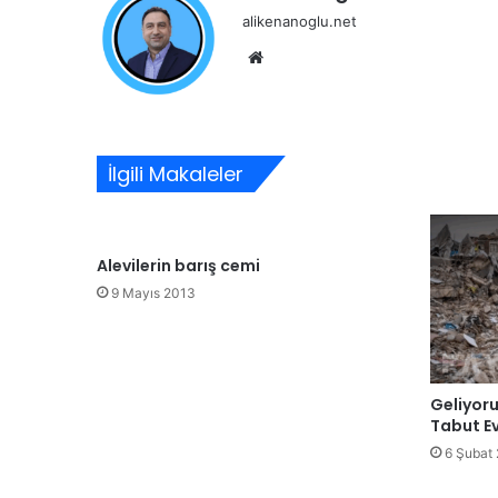
alikenanoglu.net
Web
sitesi
İlgili Makaleler
Alevilerin barış cemi
9 Mayıs 2013
Geliyor
Tabut Ev
6 Şubat