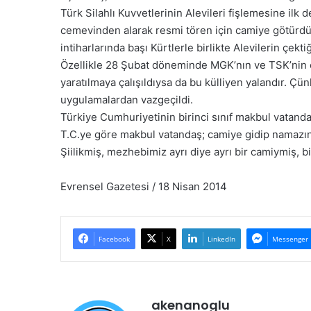
Türk Silahlı Kuvvetlerinin Alevileri fişlemesine ilk 
cemevinden alarak resmi tören için camiye götürdüğü
intiharlarında başı Kürtlerle birlikte Alevilerin çektiğ
Özellikle 28 Şubat döneminde MGK’nın ve TSK’nin çeş
yaratılmaya çalışıldıysa da bu külliyen yalandır. Ç
uygulamalardan vazgeçildi.
Türkiye Cumhuriyetinin birinci sınıf makbul vatandaşı
T.C.ye göre makbul vatandaş; camiye gidip namazın
Şiilikmiş, mezhebimiz ayrı diye ayrı bir camiymiş,
Evrensel Gazetesi / 18 Nisan 2014
Facebook
X
LinkedIn
Messenger
akenanoglu