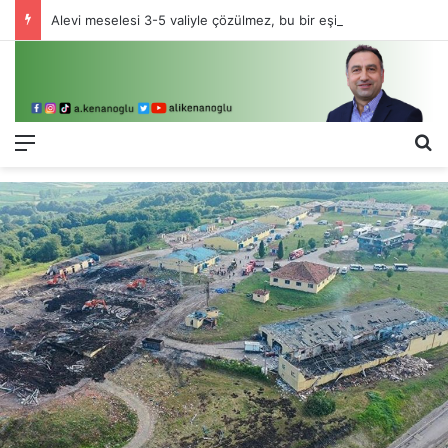
Alevi meselesi 3-5 valiyle çözülmez, bu bir eşit yurttaşlık sorunudur!
Menü
Ar