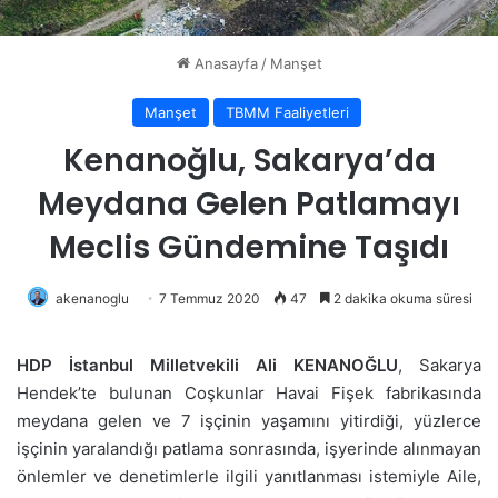
Anasayfa
/
Manşet
Manşet
TBMM Faaliyetleri
Kenanoğlu, Sakarya’da
Meydana Gelen Patlamayı
Meclis Gündemine Taşıdı
akenanoglu
7 Temmuz 2020
47
2 dakika okuma süresi
HDP İstanbul Milletvekili Ali KENANOĞLU
, Sakarya
Hendek’te bulunan Coşkunlar Havai Fişek fabrikasında
meydana gelen ve 7 işçinin yaşamını yitirdiği, yüzlerce
işçinin yaralandığı patlama sonrasında, işyerinde alınmayan
önlemler ve denetimlerle ilgili yanıtlanması istemiyle Aile,