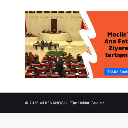
TBMM Faaliy
© 2026 Ali KENANOĞLU Tüm Hakları Saklıdır.