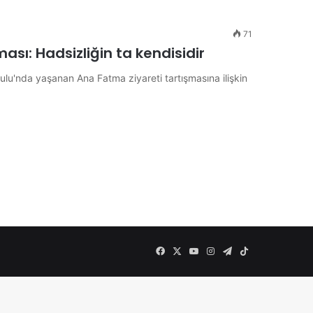
71
ası: Hadsizliğin ta kendisidir
ulu'nda yaşanan Ana Fatma ziyareti tartışmasına ilişkin
Facebook
X
YouTube
Instagram
Telegram
TikTok