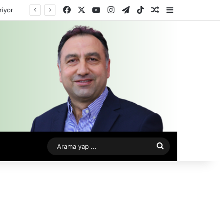
Facebook
X
YouTube
Instagram
Telegram
TikTok
Rastgele Makale
Kenar Bölme
riyor
Arama
yap
...