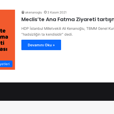
akenanoglu
3 Kasım 2021
Meclis’te Ana Fatma Ziyareti tartışm
HDP İstanbul Milletvekili Ali Kenanoğlu, TBMM Genel Kur
"hadsizliğin ta kendisidir" dedi.
Devamını Oku »
etleri