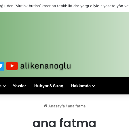
ğlu’dan ‘Mutlak butlan’ kararına tepki: İktidar yargı eliyle siyasete yön ve
a
Yazılar
Hubyar & Sıraç
Hakkımda
Anasayfa
/
ana fatma
ana fatma