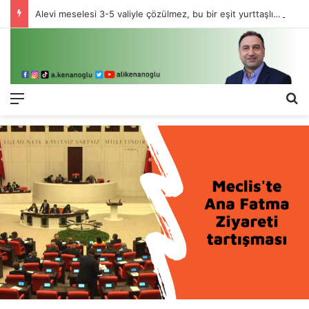
Alevi meselesi 3-5 valiyle çözülmez, bu bir eşit yurttaşlık sorunudur!
Menü
Ar