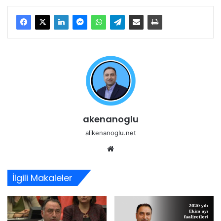
akenanoglu
alikenanoglu.net
Web
sitesi
İlgili Makaleler