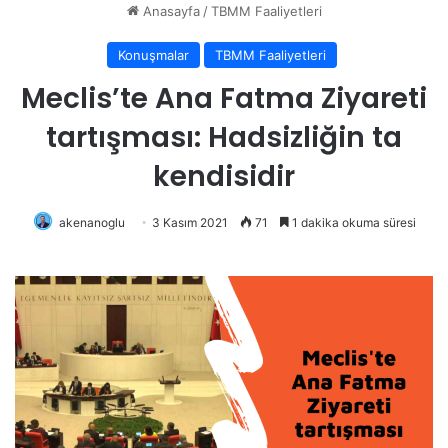
Anasayfa
/
TBMM Faaliyetleri
Konuşmalar
TBMM Faaliyetleri
Meclis’te Ana Fatma Ziyareti
tartışması: Hadsizliğin ta
kendisidir
akenanoglu
3 Kasım 2021
71
1 dakika okuma süresi