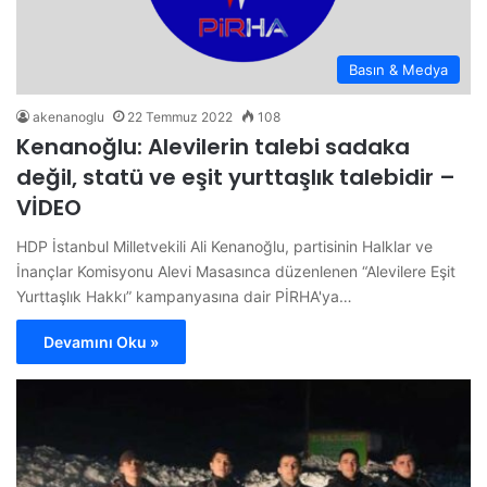
Basın & Medya
akenanoglu
22 Temmuz 2022
108
Kenanoğlu: Alevilerin talebi sadaka
değil, statü ve eşit yurttaşlık talebidir –
VİDEO
HDP İstanbul Milletvekili Ali Kenanoğlu, partisinin Halklar ve
İnançlar Komisyonu Alevi Masasınca düzenlenen “Alevilere Eşit
Yurttaşlık Hakkı” kampanyasına dair PİRHA'ya…
Devamını Oku »