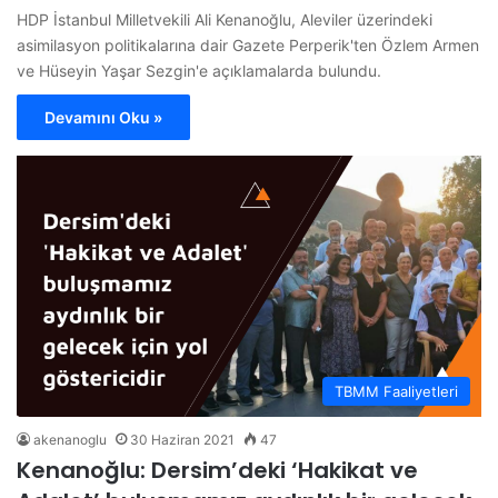
HDP İstanbul Milletvekili Ali Kenanoğlu, Aleviler üzerindeki
asimilasyon politikalarına dair Gazete Perperik'ten Özlem Armen
ve Hüseyin Yaşar Sezgin'e açıklamalarda bulundu.
Devamını Oku »
TBMM Faaliyetleri
akenanoglu
30 Haziran 2021
47
Kenanoğlu: Dersim’deki ‘Hakikat ve