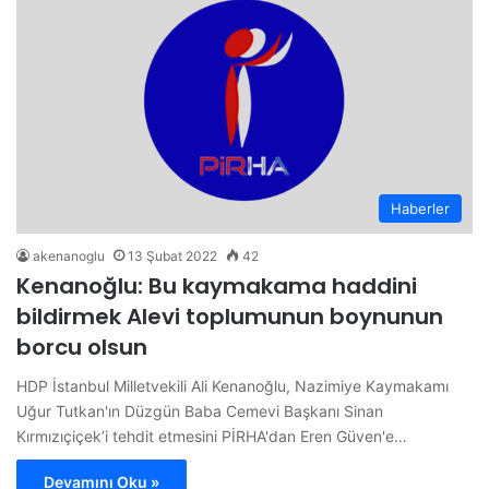
Haberler
akenanoglu
13 Şubat 2022
42
Kenanoğlu: Bu kaymakama haddini
bildirmek Alevi toplumunun boynunun
borcu olsun
HDP İstanbul Milletvekili Ali Kenanoğlu, Nazimiye Kaymakamı
Uğur Tutkan'ın Düzgün Baba Cemevi Başkanı Sinan
Kırmızıçiçek’i tehdit etmesini PİRHA'dan Eren Güven'e…
Devamını Oku »