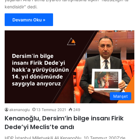
kendisidir" dedi.
Devamını Oku »
Manşet
akenanoglu
13 Temmuz 2021
249
Kenanoğlu, Dersim’in bilge insanı Firik
Dede’yi Meclis’te andı
HDP İstanbul Milletvekili Ali Kenanoğlu, 10 Temmuz 2007'de