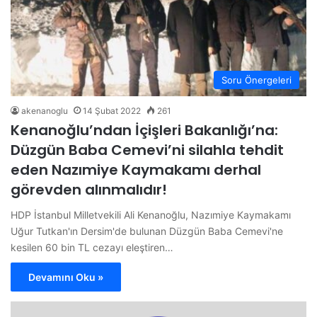
Soru Önergeleri
akenanoglu
14 Şubat 2022
261
Kenanoğlu’ndan İçişleri Bakanlığı’na:
Düzgün Baba Cemevi’ni silahla tehdit
eden Nazımiye Kaymakamı derhal
görevden alınmalıdır!
HDP İstanbul Milletvekili Ali Kenanoğlu, Nazımiye Kaymakamı
Uğur Tutkan'ın Dersim'de bulunan Düzgün Baba Cemevi'ne
kesilen 60 bin TL cezayı eleştiren…
Devamını Oku »