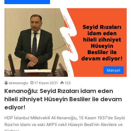
Manşet
akenanoglu
17 Kasım 2021
123
Kenanoğlu: Seyid Rızaları idam eden
hileli zihniyet Hüseyin Besliler ile devam
ediyor!
HDP İstanbul Milletvekili Ali Kenanoğlu, 15 Kasım 1937'de Seyid
Rıza'nın idamı ve eski AKP'li vekil Hüseyin Besli'nin Alevilere ve