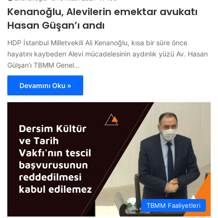
Kenanoğlu, Alevilerin emektar avukatı
Hasan Güşan’ı andı
HDP İstanbul Milletvekili Ali Kenanoğlu, kısa bir süre önce
hayatını kaybeden Alevi mücadelesinin aydınlık yüzü Av. Hasan
Gülşan'ı TBMM Genel…
Devamını Oku »
TBMM Faaliyetleri