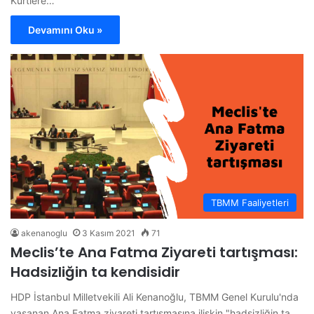
Kürtlere…
Devamını Oku »
TBMM Faaliyetleri
akenanoglu
3 Kasım 2021
71
Meclis’te Ana Fatma Ziyareti tartışması:
Hadsizliğin ta kendisidir
HDP İstanbul Milletvekili Ali Kenanoğlu, TBMM Genel Kurulu'nda
yaşanan Ana Fatma ziyareti tartışmasına ilişkin "hadsizliğin ta