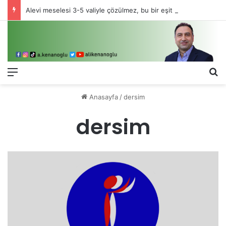
Alevi meselesi 3-5 valiyle çözülmez, bu bir eşit yurttaşlık sorunudur!
Menü
Ar
Anasayfa
/
dersim
dersim