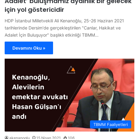
Adalet’ buluşmamız aydınlık bir gelecek
için yol göstericidir
HDP İstanbul Milletvekili Ali Kenanoğlu, 25-26 Haziran 2021
tarihlerinde Dersim'de gerçekleştirilen "Canlar, Hakikat ve
Adalet İçin Buluşuyor" başlıklı etkinliği TBMM…
Devamını Oku »
TBMM Faaliyetleri
akenanoglu
15 Nisan 2021
106