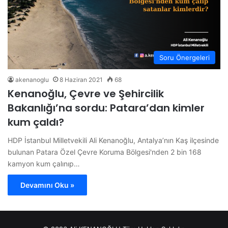
Soru Önergeleri
akenanoglu
8 Haziran 2021
68
Kenanoğlu, Çevre ve Şehircilik
Bakanlığı’na sordu: Patara’dan kimler
kum çaldı?
HDP İstanbul Milletvekili Ali Kenanoğlu, Antalya’nın Kaş ilçesinde
bulunan Patara Özel Çevre Koruma Bölgesi'nden 2 bin 168
kamyon kum çalınıp…
Devamını Oku »