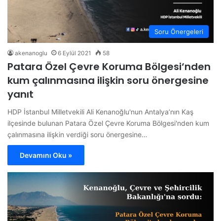
Soru Önergeleri
akenanoglu
6 Eylül 2021
58
Patara Özel Çevre Koruma Bölgesi‘nden
kum çalınmasına ilişkin soru önergesine
yanıt
HDP İstanbul Milletvekili Ali Kenanoğlu'nun Antalya’nın Kaş
ilçesinde bulunan Patara Özel Çevre Koruma Bölgesi'nden kum
çalınmasına ilişkin verdiği soru önergesine…
Devamını Oku »