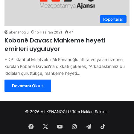
Röportajlar
akenanoglu
15 Haziran 2021
44
Kobanê Davası: Mahkeme heyeti
emirleri uyguluyor
HDP İstanbul Milletvekili Ali Kenanoğlu, iftira ve yalan üzerine
kurulan Kobanê Davası'na dikkati çekerek, “Arkadaşlarımız bu
iddiaları çürüttükçe, mahkeme heyeti…
Devamını Oku »
© 2026 Ali KENANOĞLU Tüm Hakları Saklıdır.
Facebook
X
YouTube
Instagram
Telegram
TikTok