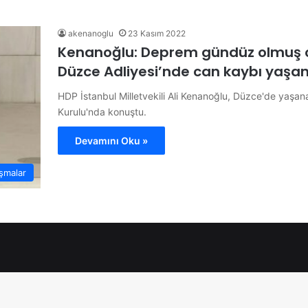
akenanoglu
23 Kasım 2022
Kenanoğlu: Deprem gündüz olmuş ol
Düzce Adliyesi’nde can kaybı yaşan
HDP İstanbul Milletvekili Ali Kenanoğlu, Düzce'de yaşa
Kurulu'nda konuştu.
Devamını Oku »
şmalar