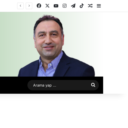
Facebook
X
YouTube
Instagram
Telegram
TikTok
Rastgele Makale
Kenar Bölme
Arama
yap
...