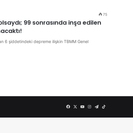
75
saydı; 99 sonrasında inşa edilen
acaktı!
nan 6 şiddetindeki depreme ilişkin TBMM Genel
Facebook
X
YouTube
Instagram
Telegram
TikTok