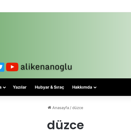
 3-5 valiyle çözülmez, bu bir eşit yurttaşlık sorunudur!
a
Yazılar
Hubyar & Sıraç
Hakkımda
Anasayfa
/
düzce
düzce