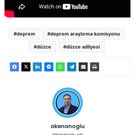
deprem
deprem araştırma komisyonu
düzce
düzce adliyesi
akenanoglu
alikenanoglu.net