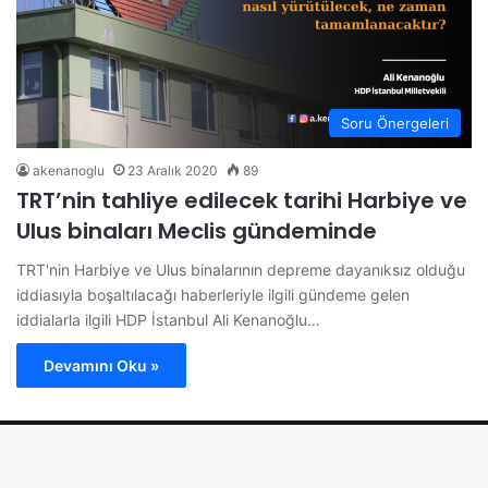
Soru Önergeleri
akenanoglu
23 Aralık 2020
89
TRT’nin tahliye edilecek tarihi Harbiye ve
Ulus binaları Meclis gündeminde
TRT'nin Harbiye ve Ulus binalarının depreme dayanıksız olduğu
iddiasıyla boşaltılacağı haberleriyle ilgili gündeme gelen
iddialarla ilgili HDP İstanbul Ali Kenanoğlu…
Devamını Oku »
© 2026 Ali KENANOĞLU Tüm Hakları Saklıdır.