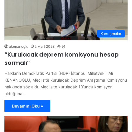
Konuşmalar
akenanoglu
2 Mart 2023
91
“Kurulacak deprem komisyonu hesap
sormalı”
Halkların Demokratik Partisi (HDP) İstanbul Milletvekili Ali
KENANOĞLU, Meclis’te kurulacak Deprem Araştırma Komisyonu
hakkında söz aldı. Meclis’te kurulacak 10’uncu komisyon
olduğuna…
Devamını Oku »