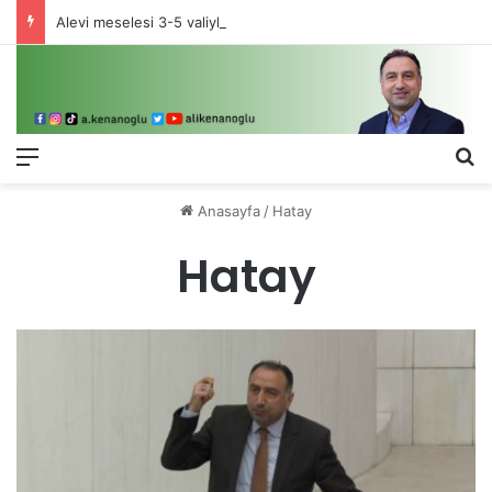
Alevi meselesi 3-5 valiyle çözülmez, bu bir eşit yurttaşlık sorunudur!
Menü
Ar
Anasayfa
/
Hatay
Hatay