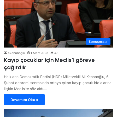
Konuşmalar
akenanoglu
1 Mart 2023
48
Kayıp çocuklar için Meclis’i göreve
çağırdık
Halkların Demokratik Partisi (HDP) Milletvekili Ali Kenanoğlu, 6
Şubat depremi sonrasında ortaya çıkan kayıp çocuk iddialarına
ilişkin Meclis'te söz aldı.…
Devamını Oku »