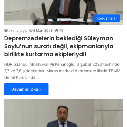
Konuşmalar
akenanoglu
8 Mart 2023
75
Depremzedelerin beklediği Süleyman
Soylu’nun suratı değil, ekipmanlarıyla
birlikte kurtarma ekipleriydi!
HDP İstanbul Milletvekili Ali Kenanoğlu, 6 Şubat 2023 tarihinde
7,7 ve 7,6 şiddetindeki Maraş merkezi depremlere ilişkin TBMM
Genel Kurulu'nda…
Devamını Oku »