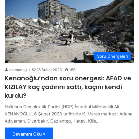
Soru Önergeleri
akenanoglu
28 Şubat 2023
156
Kenanoğlu’ndan soru önergesi: AFAD ve
KIZILAY kaç çadırını sattı, kaçını kendi
kurdu?
Halkların Demokratik Partisi (HDP) İstanbul Milletvekili Ali
KENANOĞLU, 6 Şubat 2023 tarihinde K. Maraş merkezli Adana,
Adıyaman, Diyarbakır, Gaziantep, Hatay, Kilis,…
Devamını Oku »