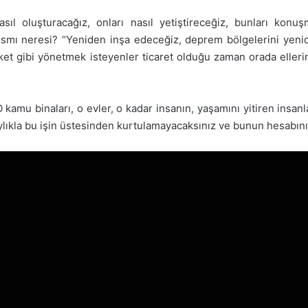
asıl oluşturacağız, onları nasıl yetiştireceğiz, bunları kon
smı neresi? “Yeniden inşa edeceğiz, deprem bölgelerini yenide
irket gibi yönetmek isteyenler ticaret olduğu zaman orada elleri
kamu binaları, o evler, o kadar insanın, yaşamını yitiren insanla
ylıkla bu işin üstesinden kurtulamayacaksınız ve bunun hesabını