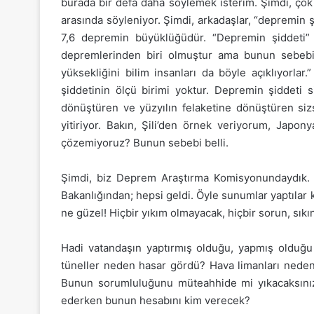
burada bir defa daha söylemek isterim. Şimdi, çok
arasında söyleniyor. Şimdi, arkadaşlar, “depremin şi
7,6 depremin büyüklüğüdür. “Depremin şiddeti” 
depremlerinden biri olmuştur ama bunun sebebi b
yüksekliğini bilim insanları da böyle açıklıyorla
şiddetinin ölçü birimi yoktur. Depremin şiddeti si
dönüştüren ve yüzyılın felaketine dönüştüren sizs
yitiriyor. Bakın, Şili’den örnek veriyorum, Japon
çözemiyoruz? Bunun sebebi belli.
Şimdi, biz Deprem Araştırma Komisyonundaydık. De
Bakanlığından; hepsi geldi. Öyle sunumlar yaptılar 
ne güzel! Hiçbir yıkım olmayacak, hiçbir sorun, sık
Hadi vatandaşın yaptırmış olduğu, yapmış olduğu bin
tüneller neden hasar gördü? Hava limanları neden 
Bunun sorumluluğunu müteahhide mi yıkacaksınız
ederken bunun hesabını kim verecek?