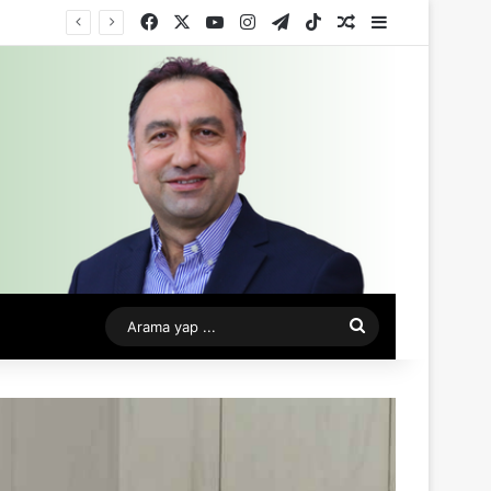
Facebook
X
YouTube
Instagram
Telegram
TikTok
Rastgele Makale
Kenar Bölme
Arama
yap
...