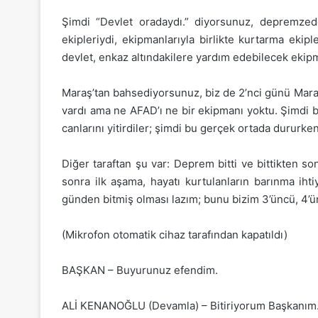
Şimdi “Devlet oradaydı.” diyorsunuz, depremzed
ekipleriydi, ekipmanlarıyla birlikte kurtarma eki
devlet, enkaz altındakilere yardım edebilecek ekipm
Maraş’tan bahsediyorsunuz, biz de 2’nci günü Maraş
vardı ama ne AFAD’ı ne bir ekipmanı yoktu. Şimdi b
canlarını yitirdiler; şimdi bu gerçek ortada dururke
Diğer taraftan şu var: Deprem bitti ve bittikten 
sonra ilk aşama, hayatı kurtulanların barınma iht
günden bitmiş olması lazım; bunu bizim 3’üncü, 4
(Mikrofon otomatik cihaz tarafından kapatıldı)
BAŞKAN – Buyurunuz efendim.
ALİ KENANOĞLU (Devamla) – Bitiriyorum Başkanım