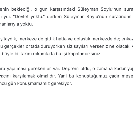
enin beklediği, o gün karşısındaki Süleyman Soylu’nun sura
pleriydi. “Devlet yoktu.” derken Süleyman Soylu’nun suratında
anlarıyla yoktu.
’taydık, merkeze de gittik hatta ve dolaştık merkezde de; enkazl
u gerçekler ortada duruyorken siz sayıları verseniz ne olacak,
n böyle birtakım rakamlarla bu işi kapatamazsınız.
sonra yapılması gerekenler var. Deprem oldu, o zamana kadar 
iyacını karşılamak olmalıdır. Yani bu konuştuğumuz çadır mesel
’üncü gün konuşmamamız gerekiyor.
.