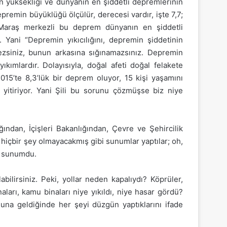
n yüksekliği ve dünyanın en şiddetli depremlerinin
epremin büyüklüğü ölçülür, derecesi vardır, işte 7,7;
n Maraş merkezli bu deprem dünyanın en şiddetli
Yani “Depremin yıkıcılığını, depremin şiddetinin
emezsiniz, bunun arkasına sığınamazsınız. Depremin
ıkımlardır. Dolayısıyla, doğal afeti doğal felakete
015’te 8,3’lük bir deprem oluyor, 15 kişi yaşamını
ı yitiriyor. Yani Şili bu sorunu çözmüşse biz niye
ndan, İçişleri Bakanlığından, Çevre ve Şehircilik
 hiçbir şey olmayacakmış gibi sunumlar yaptılar; oh,
ir sunumdu.
abilirsiniz. Peki, yollar neden kapalıydı? Köprüler,
arı, kamu binaları niye yıkıldı, niye hasar gördü?
a geldiğinde her şeyi düzgün yaptıklarını ifade