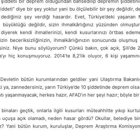
 şiddetli bir deprem olduğundan bahsedilip depremin şiddetini
ddeti” diye bir şey yoktur yani bu ölçülebilir bir şey değildir, d
dediğiniz şey verdiği hasardır. Evet, Türkiye’deki yaşana
üyüklüğü değildir, sizin ihmalkârlığınız yüzünden olmuştur. 
r.” diyerek kendi ihmallerinizi, kendi kusurlarınızı örtbas ed
zin beceriksizliğinizin, ihmalkârlığınızın sonucunda oluşmuş y
iniz. Niye bunu söylüyorum? Çünkü bakın, çok açık, Şili’de 2
ya’yı hiç konuşmuyoruz. 2014’te 8,2’lik oluyor, 6 kişi yaşamın
vletin bütün kurumlarından geldiler yani Ulaştırma Bakanlığı
ki ya, zannedersiniz, yarın Türkiye’de 10 şiddetinde deprem olsa
ıntı yaşanmayacak, herkes hazır, AFAD’ın her şeyi hazır; böyle b
aları geçtik, onlarla ilgili kusurları müteahhitte yıkıp kurtul
uçuşa açık olamadı, neden hasar gördü? Okullar, belediye binal
? Yani bütün kurum, kuruluşlar, Deprem Araştırma Komisyonun