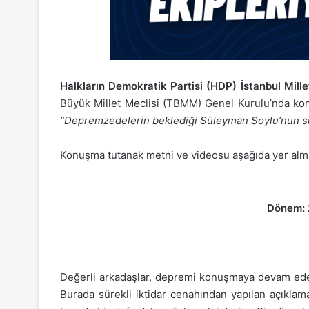
Halkların Demokratik Partisi (HDP) İstanbul Mil
Büyük Millet Meclisi (TBMM) Genel Kurulu’nda konuş
“Depremzedelerin beklediği Süleyman Soylu’nun surat
Konuşma tutanak metni ve videosu aşağıda yer alma
Dönem: 2
Değerli arkadaşlar, depremi konuşmaya devam edeceğ
Burada sürekli iktidar cenahından yapılan açıklam