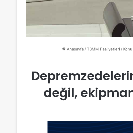
Anasayfa
/
TBMM Faaliyetleri
/
Konu
Depremzedelerin
değil, ekipman