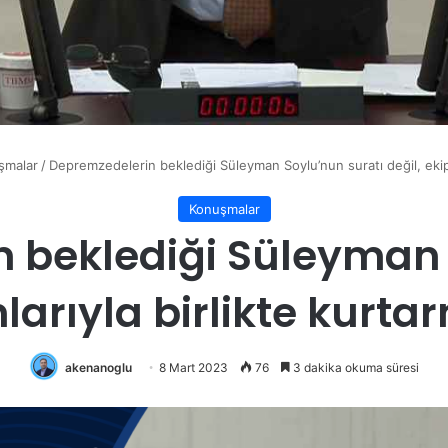
şmalar
/
Depremzedelerin beklediği Süleyman Soylu’nun suratı değil, ekipma
Konuşmalar
 beklediği Süleyman 
larıyla birlikte kurtar
akenanoglu
8 Mart 2023
76
3 dakika okuma süresi