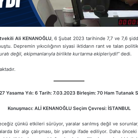
letvekili Ali KENANOĞLU
, 6 Şubat 2023 tarihinde 7,7 ve 7,6 şi
tu. Depremin yıkıcılığının siyasi iktidarın rant ve talan poli
ı değil, ekipmanlarıyla birlikte kurtarma ekipleriydi!”
dedi.
ktadır.
7 Yasama Yılı: 6 Tarih: 7.03.2023 Birleşim: 70 Ham Tutanak S
Konuşmacı: ALİ KENANOĞLU Seçim Çevresi: İSTANBUL
iz çünkü etkileri sürüyor, yaralar sarılmış değil ve sorunlar, s
alarda bir algı çalışması, bir yanılgı ifade ediliyor. Daha önc