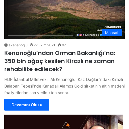
Manşet
akenanoglu
27 Ekim 2021
97
Kenanoğlu’ndan Orman Bakanlığı’na:
350 bin ağaç kesilen Kirazlı ne zaman
rehabilite edilecek?
HDP İstanbul Milletvekili Ali Kenanoğlu, Kaz Dağları’ndaki Kirazlı
Balaban Tepesi’nde Kanadalı Alamos Gold şirketinin altın madeni
faaliyetlerine son verildikten sonra…
Devamını Oku »