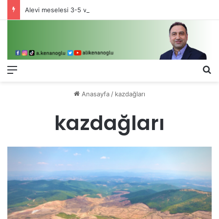
Alevi meselesi 3-5 valiyle çözülmez, bu bir eşit yurttaşlık sorunudur!
Menü
Ar
Anasayfa
/
kazdağları
kazdağları