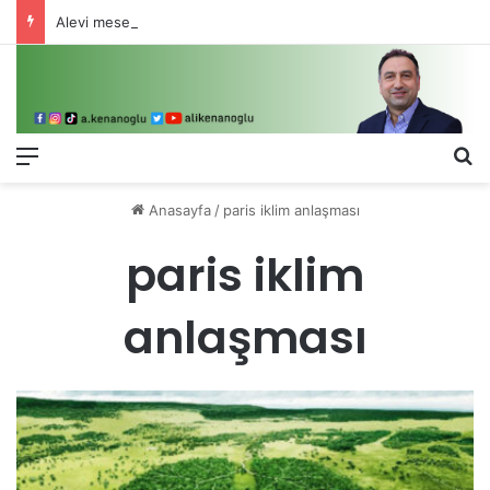
Alevi meselesi 3-5 valiyle çözülmez, bu bir eşit yurttaşlık sorunudur!
Menü
Ar
Anasayfa
/
paris iklim anlaşması
paris iklim
anlaşması