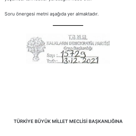
Soru önergesi metni aşağıda yer almaktadır.
TÜRKİYE BÜYÜK MİLLET MECLİSİ BAŞKANLIĞINA