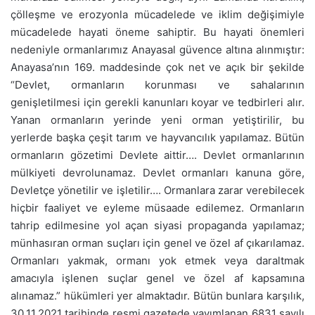
çölleşme ve erozyonla mücadelede ve iklim değişimiyle
mücadelede hayati öneme sahiptir. Bu hayati önemleri
nedeniyle ormanlarımız Anayasal güvence altına alınmıştır:
Anayasa’nın 169. maddesinde çok net ve açık bir şekilde
“Devlet, ormanların korunması ve sahalarının
genişletilmesi için gerekli kanunları koyar ve tedbirleri alır.
Yanan ormanların yerinde yeni orman yetiştirilir, bu
yerlerde başka çeşit tarım ve hayvancılık yapılamaz. Bütün
ormanların gözetimi Devlete aittir…. Devlet ormanlarının
mülkiyeti devrolunamaz. Devlet ormanları kanuna göre,
Devletçe yönetilir ve işletilir…. Ormanlara zarar verebilecek
hiçbir faaliyet ve eyleme müsaade edilemez. Ormanların
tahrip edilmesine yol açan siyasi propaganda yapılamaz;
münhasıran orman suçları için genel ve özel af çıkarılamaz.
Ormanları yakmak, ormanı yok etmek veya daraltmak
amacıyla işlenen suçlar genel ve özel af kapsamına
alınamaz.” hükümleri yer almaktadır. Bütün bunlara karşılık,
30.11.2021 tarihinde resmi gazetede yayımlanan 6831 sayılı