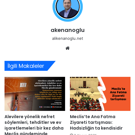
akenanoglu
alikenanoglu.net
Web
sitesi
İlgili Makaleler
Alevilere yönelik nefret
Meclis’te Ana Fatma
söylemleri, tehditler ve ev
Ziyareti tartışması:
işaretlemeleri bir kez daha
Hadsizliğin ta kendisidir
Meclis gündeminde