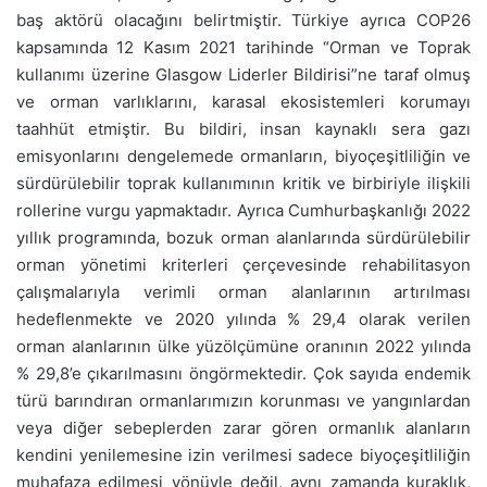
baş aktörü olacağını belirtmiştir. Türkiye ayrıca COP26
kapsamında 12 Kasım 2021 tarihinde “Orman ve Toprak
kullanımı üzerine Glasgow Liderler Bildirisi”ne taraf olmuş
ve orman varlıklarını, karasal ekosistemleri korumayı
taahhüt etmiştir. Bu bildiri, insan kaynaklı sera gazı
emisyonlarını dengelemede ormanların, biyoçeşitliliğin ve
sürdürülebilir toprak kullanımının kritik ve birbiriyle ilişkili
rollerine vurgu yapmaktadır. Ayrıca Cumhurbaşkanlığı 2022
yıllık programında, bozuk orman alanlarında sürdürülebilir
orman yönetimi kriterleri çerçevesinde rehabilitasyon
çalışmalarıyla verimli orman alanlarının artırılması
hedeflenmekte ve 2020 yılında % 29,4 olarak verilen
orman alanlarının ülke yüzölçümüne oranının 2022 yılında
% 29,8’e çıkarılmasını öngörmektedir. Çok sayıda endemik
türü barındıran ormanlarımızın korunması ve yangınlardan
veya diğer sebeplerden zarar gören ormanlık alanların
kendini yenilemesine izin verilmesi sadece biyoçeşitliliğin
muhafaza edilmesi yönüyle değil, aynı zamanda kuraklık,