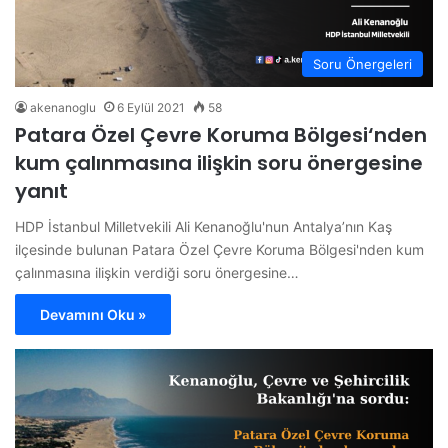
Soru Önergeleri
akenanoglu
6 Eylül 2021
58
Patara Özel Çevre Koruma Bölgesi‘nden
kum çalınmasına ilişkin soru önergesine
yanıt
HDP İstanbul Milletvekili Ali Kenanoğlu'nun Antalya’nın Kaş
ilçesinde bulunan Patara Özel Çevre Koruma Bölgesi'nden kum
çalınmasına ilişkin verdiği soru önergesine…
Devamını Oku »