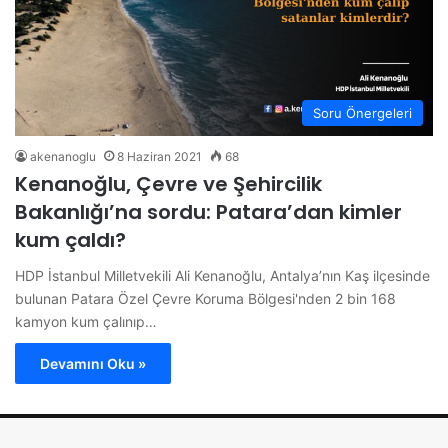
Soru Önergeleri
akenanoglu
8 Haziran 2021
68
Kenanoğlu, Çevre ve Şehircilik
Bakanlığı’na sordu: Patara’dan kimler
kum çaldı?
HDP İstanbul Milletvekili Ali Kenanoğlu, Antalya’nın Kaş ilçesinde
bulunan Patara Özel Çevre Koruma Bölgesi'nden 2 bin 168
kamyon kum çalınıp…
Devamını Oku »