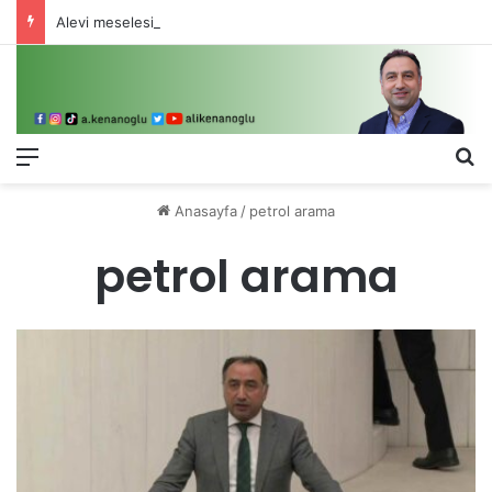
Alevi meselesi 3-5 valiyle çözülmez, bu bir eşit yurttaşlık sorunudur!
Menü
Ar
Anasayfa
/
petrol arama
petrol arama