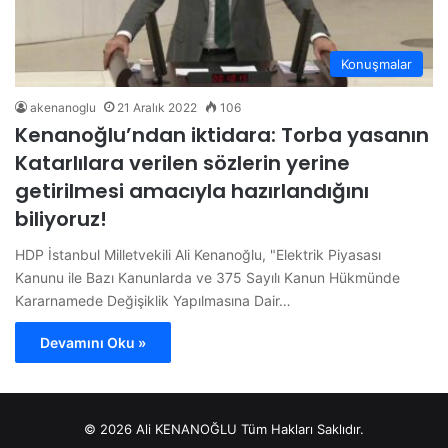
Konuşmalar
akenanoglu
21 Aralık 2022
106
Kenanoğlu’ndan iktidara: Torba yasanın
Katarlılara verilen sözlerin yerine
getirilmesi amacıyla hazırlandığını
biliyoruz!
HDP İstanbul Milletvekili Ali Kenanoğlu, "Elektrik Piyasası
Kanunu ile Bazı Kanunlarda ve 375 Sayılı Kanun Hükmünde
Kararnamede Değişiklik Yapılmasına Dair…
Devamını Oku »
© 2026 Ali KENANOĞLU Tüm Hakları Saklıdır.