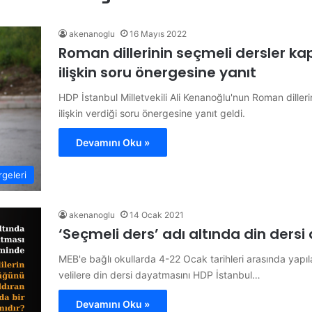
akenanoglu
16 Mayıs 2022
Roman dillerinin seçmeli dersler 
ilişkin soru önergesine yanıt
HDP İstanbul Milletvekili Ali Kenanoğlu'nun Roman dille
ilişkin verdiği soru önergesine yanıt geldi.
Devamını Oku »
geleri
akenanoglu
14 Ocak 2021
‘Seçmeli ders’ adı altında din der
MEB'e bağlı okullarda 4-22 Ocak tarihleri arasında yapı
velilere din dersi dayatmasını HDP İstanbul…
Devamını Oku »