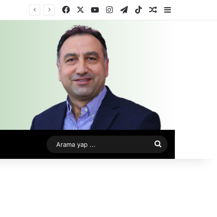
Facebook
X
YouTube
Instagram
Telegram
TikTok
Rastgele Makale
Kenar Bölme
Arama
yap
...