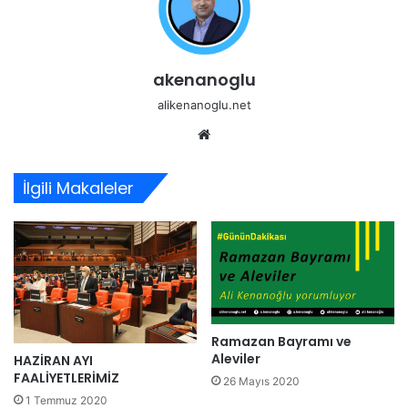
akenanoglu
alikenanoglu.net
Web
sitesi
İlgili Makaleler
Ramazan Bayramı ve
Aleviler
HAZİRAN AYI
FAALİYETLERİMİZ
26 Mayıs 2020
1 Temmuz 2020