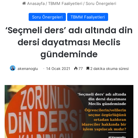
Anasayfa
/
TBMM Faaliyetleri
/
Soru Önergeleri
Soru Önergeleri
TBMM Faaliyetleri
‘Seçmeli ders’ adı altında din
dersi dayatması Meclis
gündeminde
akenanoglu
14 Ocak 2021
77
2 dakika okuma süresi