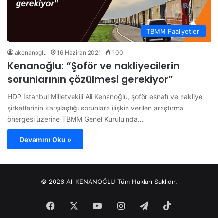
TBMM Faaliyetleri
akenanoglu
16 Haziran 2021
100
Kenanoğlu: “Şoför ve nakliyecilerin
sorunlarının çözülmesi gerekiyor”
HDP İstanbul Milletvekili Ali Kenanoğlu, şoför esnafı ve nakliye
şirketlerinin karşılaştığı sorunlara ilişkin verilen araştırma
önergesi üzerine TBMM Genel Kurulu'nda…
Devamını Oku »
© 2026 Ali KENANOĞLU Tüm Hakları Saklıdır.
Facebook
X
YouTube
Instagram
Telegram
TikTok