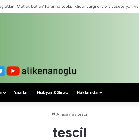
lesi 3-5 valiyle çözülmez, bu bir eşit yurttaşlık sorunudur!
a
Yazılar
Hubyar & Sıraç
Hakkımda
Anasayfa
/
tescil
tescil