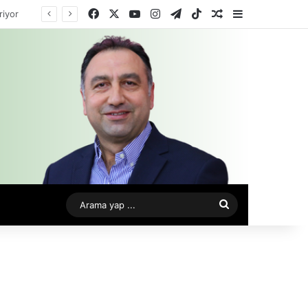
Facebook
X
YouTube
Instagram
Telegram
TikTok
Rastgele Makale
Kenar Bölme
Arama
yap
...