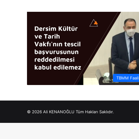
TBMM Faaliy
© 2026 Ali KENANOĞLU Tüm Hakları Saklıdır.