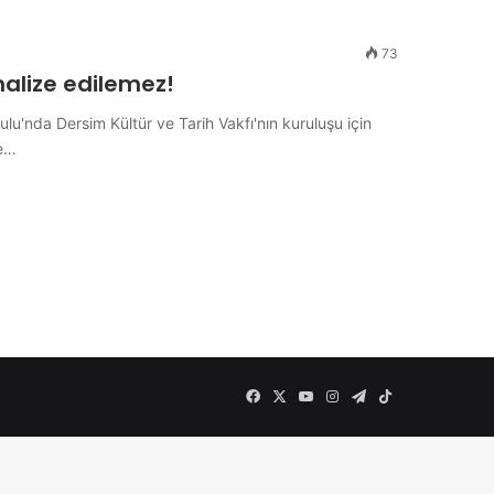
73
nalize edilemez!
lu'nda Dersim Kültür ve Tarih Vakfı'nın kuruluşu için
ne…
Facebook
X
YouTube
Instagram
Telegram
TikTok