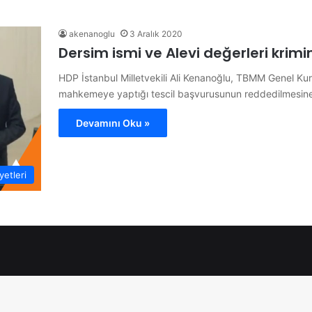
akenanoglu
3 Aralık 2020
Dersim ismi ve Alevi değerleri krimi
HDP İstanbul Milletvekili Ali Kenanoğlu, TBMM Genel Kuru
mahkemeye yaptığı tescil başvurusunun reddedilmesi
Devamını Oku »
etleri