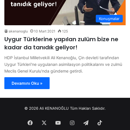
Konuşmalar
akenanoglu
10 Mart 2021
125
Uygur Türklerine yapılan zulüm bize ne
kadar da tanıdık geliyor!
HDP İstanbul Milletvekili Ali Kenanoğlu, Çin devleti tarafından
Uygur Türkleri'ne uygulanan asimilasyon politikalarını ve zulmü
Meclis Genel Kurulu'nda gündeme getirdi.
Devamını Oku »
© 2026 Ali KENANOĞLU Tüm Hakları Saklıdır.
Facebook
X
YouTube
Instagram
Telegram
TikTok