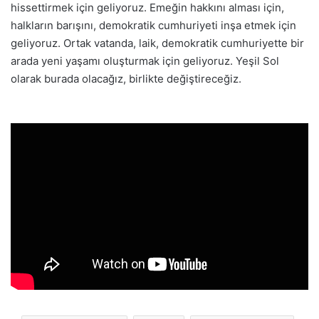
hissettirmek için geliyoruz. Emeğin hakkını alması için,
halkların barışını, demokratik cumhuriyeti inşa etmek için
geliyoruz. Ortak vatanda, laik, demokratik cumhuriyette bir
arada yeni yaşamı oluşturmak için geliyoruz. Yeşil Sol
olarak burada olacağız, birlikte değiştireceğiz.