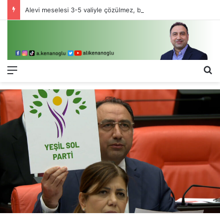
Alevi meselesi 3-5 valiyle çözülmez, bu bir eşit yurttaşlık sorunudur!
Menü
Ar