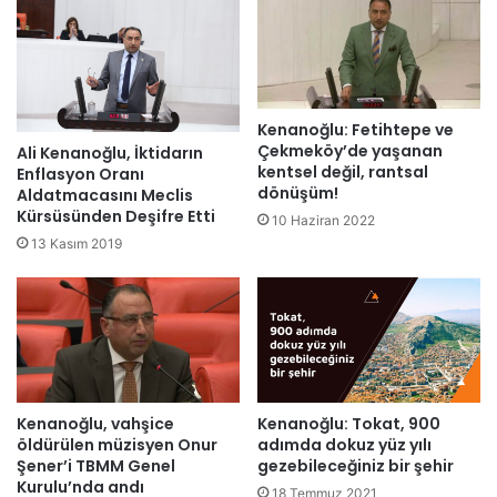
Kenanoğlu: Fetihtepe ve
Çekmeköy’de yaşanan
Ali Kenanoğlu, İktidarın
kentsel değil, rantsal
Enflasyon Oranı
dönüşüm!
Aldatmacasını Meclis
Kürsüsünden Deşifre Etti
10 Haziran 2022
13 Kasım 2019
Kenanoğlu: Tokat, 900
Kenanoğlu, vahşice
adımda dokuz yüz yılı
öldürülen müzisyen Onur
gezebileceğiniz bir şehir
Şener’i TBMM Genel
Kurulu’nda andı
18 Temmuz 2021