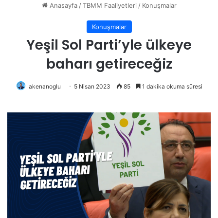
Anasayfa
/
TBMM Faaliyetleri
/
Konuşmalar
Konuşmalar
Yeşil Sol Parti’yle ülkeye
baharı getireceğiz
akenanoglu
5 Nisan 2023
85
1 dakika okuma süresi