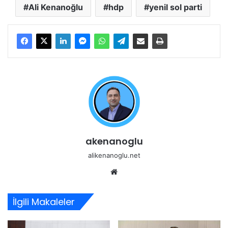
Ali Kenanoğlu
hdp
yenil sol parti
akenanoglu
alikenanoglu.net
Web
sitesi
İlgili Makaleler