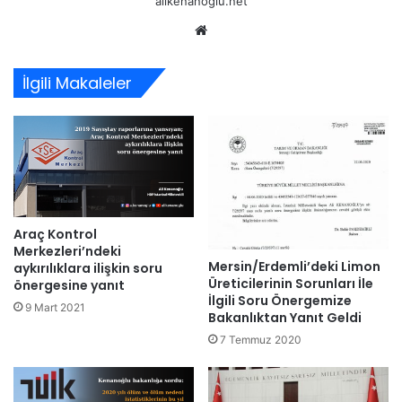
alikenanoglu.net
Web
sitesi
İlgili Makaleler
Araç Kontrol
Merkezleri’ndeki
Mersin/Erdemli’deki Limon
aykırılıklara ilişkin soru
Üreticilerinin Sorunları İle
önergesine yanıt
İlgili Soru Önergemize
9 Mart 2021
Bakanlıktan Yanıt Geldi
7 Temmuz 2020