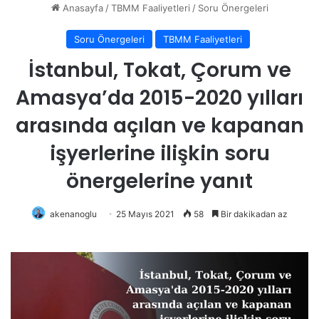
Anasayfa
/
TBMM Faaliyetleri
/
Soru Önergeleri
Soru Önergeleri
TBMM Faaliyetleri
İstanbul, Tokat, Çorum ve
Amasya’da 2015-2020 yılları
arasında açılan ve kapanan
işyerlerine ilişkin soru
önergelerine yanıt
akenanoglu
25 Mayıs 2021
58
Bir dakikadan az