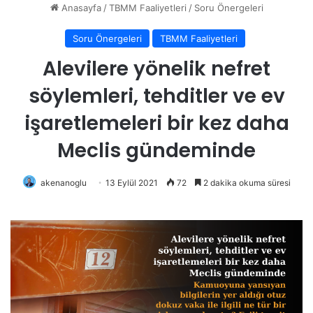
Anasayfa
/
TBMM Faaliyetleri
/
Soru Önergeleri
Soru Önergeleri
TBMM Faaliyetleri
Alevilere yönelik nefret
söylemleri, tehditler ve ev
işaretlemeleri bir kez daha
Meclis gündeminde
akenanoglu
13 Eylül 2021
72
2 dakika okuma süresi