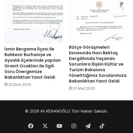
Bütçe Görüşmeleri
İzmir Bergama İlçesi ile
Esnasında Hacı Bektaş
Balıkesir Burhaniye ve
Dergâhında Yaşanan
Ayvalık ilçelerinde yapılan
Sorunlara İlişkin Kültür ve
Granit Ocakları ile ilgili
Turizm Bakanına
Soru Önergemize
Yönelttiğimiz Sorularımıza
Bakanlıktan Yanıt Geldi
Bakanlıktan Yanıt Geldi
22 Ekim 2019
31 Mart 2020
© 2026 Ali KENANOĞLU Tüm Hakları Saklıdır.
Facebook
X
YouTube
Instagram
Telegram
TikTok