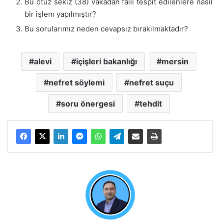
Bu otuz sekiz (38) vakadan faili tespit edilenlere nasıl
bir işlem yapılmıştır?
Bu sorularımız neden cevapsız bırakılmaktadır?
alevi
içişleri bakanlığı
mersin
nefret söylemi
nefret suçu
soru önergesi
tehdit