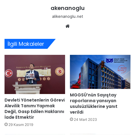
akenanoglu
alikenanoglu.net
Web
sitesi
İlgili Makaleler
MGGSÜ’nün Sayıştay
Devleti Yönetenlerin Görevi
raporlarına yansıyan
Alevilik Tanımı Yapmak
usulsüzlüklerine yanıt
Değil, Gasp Edilen Haklarını
verildi
İade Etmektir
24 Mart 2023
29 Kasım 2019