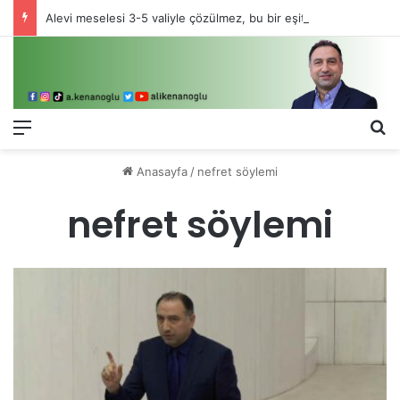
Alevi meselesi 3-5 valiyle çözülmez, bu bir eşit yurttaşlık sorunudur!
Menü
Ar
Anasayfa
/
nefret söylemi
nefret söylemi