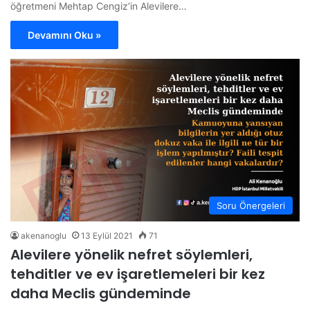
öğretmeni Mehtap Cengiz’in Alevilere…
Devamını Oku »
Soru Önergeleri
akenanoglu
13 Eylül 2021
71
Alevilere yönelik nefret söylemleri,
tehditler ve ev işaretlemeleri bir kez
daha Meclis gündeminde