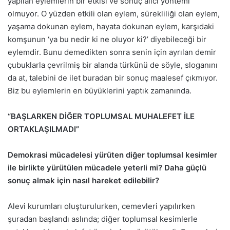
yapılan eylemlerin bir etkisi ve sonuç alıcı yöntemi
olmuyor. O yüzden etkili olan eylem, sürekliliği olan eylem,
yaşama dokunan eylem, hayata dokunan eylem, karşıdaki
komşunun ‘ya bu nedir ki ne oluyor ki?’ diyebileceği bir
eylemdir. Bunu demedikten sonra senin için ayrılan demir
çubuklarla çevrilmiş bir alanda türkünü de söyle, sloganını
da at, talebini de ilet buradan bir sonuç maalesef çıkmıyor.
Biz bu eylemlerin en büyüklerini yaptık zamanında.
“BAŞLARKEN DİĞER TOPLUMSAL MUHALEFET İLE
ORTAKLAŞILMADI”
Demokrasi mücadelesi yürüten diğer toplumsal kesimler
ile birlikte yürütülen mücadele yeterli mi? Daha güçlü
sonuç almak için nasıl hareket edilebilir?
Alevi kurumları oluşturulurken, cemevleri yapılırken
şuradan başlandı aslında; diğer toplumsal kesimlerle