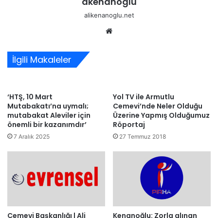
akenanoglu
alikenanoglu.net
Web
sitesi
İlgili Makaleler
‘HTŞ, 10 Mart
Yol TV ile Armutlu
Mutabakatı’na uymalı;
Cemevi’nde Neler Olduğu
mutabakat Aleviler için
Üzerine Yapmış Olduğumuz
önemli bir kazanımdır’
Röportaj
7 Aralık 2025
27 Temmuz 2018
Kenanoğlu: Zorla alınan
Cemevi Başkanlığı | Ali