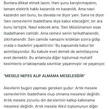
Bunlara dikkat etmek lazım. Hani şunu karıştırmayalım;
tamam elektrik hakkı kazanıldı mı kazanıldı. Ama nasıl
kazandın sen bunu, bu davada ne diyor yani. Sana ne diyor
‘ben cemevlerini ibadethane diye kabul edeceğim’, bir ara
bunu tartıştık. Nasıl edecek ama. ‘Sen Müslümansın esas
ibadethanen camidir. Ama cemevi senin tarikathanendir,
zikirhanendir. Sen camide namazını kıldıktan sonra gidip
orada o ibadetini yapabilirsin.’ Bu kapsamda kabul bir
asimilasyondur. Bu kabule evet demek de asimilasyona
evet demektir. Bu anlamıyla diğer toplumsal muhalif
kesimlerle ortaklaşmada sıkıntılar yaşanmıştır ve yaşanıyor.
“MESELE NEFES ALIP ALMAMA MESELESİDİR”
Alevilerin bugün yapması gereken şudur: Artık mesele
cemevlerinin ibadethane olup olmama meselesi değildir.
Artık mesele zorunlu din derslerinin kalkıp kalkmama
meselesi değildir. Artık mesele Alevi toplumunun diğer