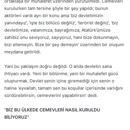
ortaklaşa bir muhalefet üzerinden yürütülmedi. Cemevleri
kurulurken tam tersine şöyle bir şey yapıldı; bunun
aktörleri vardı ayrı bir konu ama ‘biz devletimizin
yanındayız’, ‘işte biz bölücü değiliz’, ‘terörist değiliz’, ‘biz
devletimize, vatanımıza, bayrağımıza, Atatürk’ümüze
sahibiz onu seviyoruz, sayıyoruz, hani bize dokunmayın,
bizi ellemeyin. Bize bir şey demeyin’ üzerinden bir oluşum
meydana getirildi.
Yani bu yaklaşım doğru değildi. O anda devletin sana
ihtiyacı vardı. Yeni bir bölünme, yeni bir muhalefet gücü
oluşturmak. Devlet senin içine giremediği için senin o
haline ‘eyvallah, tamam sen bu koşullar içerisinde varlığını
sürdürebilirsin, cemevlerini yapabilirsin’ dedi.
“BİZ BU ÜLKEDE CEMEVLERİ NASIL KURULDU
BİLİYORUZ”