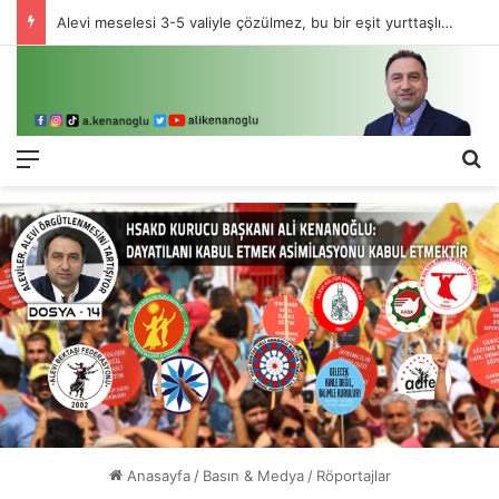
Alevi meselesi 3-5 valiyle çözülmez, bu bir eşit yurttaşlık sorunudur!
Menü
Ar
Anasayfa
/
Basın & Medya
/
Röportajlar