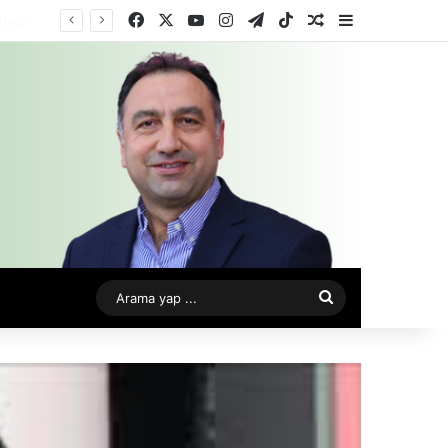
Facebook
X
YouTube
Instagram
Telegram
TikTok
Rastgele Makale
Kenar Bölme
Arama
yap
...