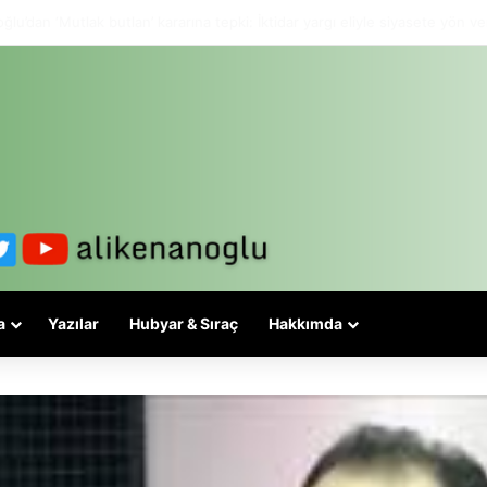
lesi 3-5 valiyle çözülmez, bu bir eşit yurttaşlık sorunudur!
a
Yazılar
Hubyar & Sıraç
Hakkımda