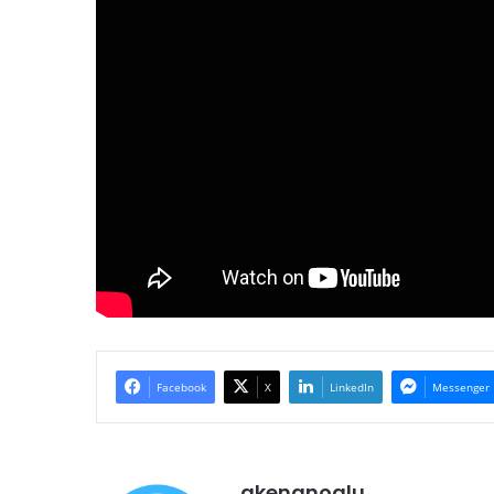
Facebook
X
LinkedIn
Messenger
akenanoglu