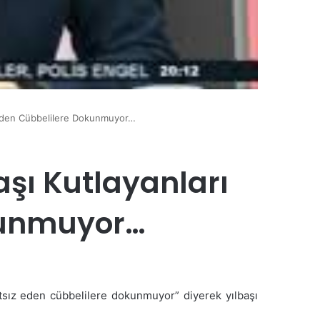
ız Eden Cübbelilere Dokunmuyor…
aşı Kutlayanları
kunmuyor…
atsız eden cübbelilere dokunmuyor” diyerek yılbaşı