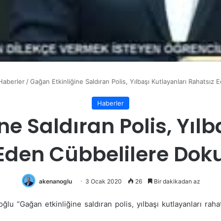
Haberler
/
Gağan Etkinliğine Saldıran Polis, Yılbaşı Kutlayanları Rahats
Haberler
ne Saldıran Polis, Yılb
 Eden Cübbelilere Do
akenanoglu
3 Ocak 2020
26
Bir dakikadan az
lu “Gağan etkinliğine saldıran polis, yılbaşı kutlayanları rah