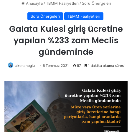
Anasayfa
/
TBMM Faaliyetleri
/
Soru Önergeleri
Soru Önergeleri
TBMM Faaliyetleri
Galata Kulesi giriş ücretine
yapılan %233 zam Meclis
gündeminde
akenanoglu
6 Temmuz 2021
57
1 dakika okuma süresi