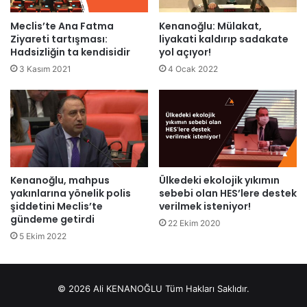
Meclis’te Ana Fatma
Kenanoğlu: Mülakat,
Ziyareti tartışması:
liyakati kaldırıp sadakate
Hadsizliğin ta kendisidir
yol açıyor!
3 Kasım 2021
4 Ocak 2022
Ülkedeki ekolojik yıkımın
Kenanoğlu, mahpus
sebebi olan HES’lere destek
yakınlarına yönelik polis
verilmek isteniyor!
şiddetini Meclis’te
gündeme getirdi
22 Ekim 2020
5 Ekim 2022
© 2026 Ali KENANOĞLU Tüm Hakları Saklıdır.