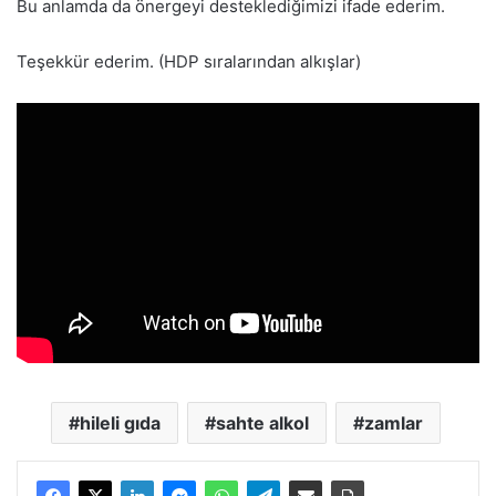
Bu anlamda da önergeyi desteklediğimizi ifade ederim.
Teşekkür ederim. (HDP sıralarından alkışlar)
hileli gıda
sahte alkol
zamlar