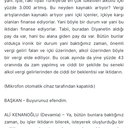
yani. İşte, rakı fiyatı Türkiye’de en çok tüketilen alkollü içki
yüzde 3.000 artmış. Bu neyden kaynaklı artıyor? Vergi
artışlarından kaynaklı artıyor yani içki içenler, içkiye karşı
olanları finanse ediyorlar. Yani böyle bir durum var yani bu
iktidarı finanse ediyorlar. Tabii, buradan Diyanetin aldığı
pay da var, hani bu alana giden pay da var. Bütün bunlar
oldukça ironik bir durum yani baktığımız zaman, önemli
vergi geliri falan ve içki üzerinden, alkol üzerinden böyle
bir vergi elde ediliyor. Bu ocak ayında da yine yüzde 43
oranında da zam yapılmış ve ciddi bir şekilde bu seneki
alkol vergi gelirlerinden de ciddi bir beklentisi var iktidarın.
(Mikrofon otomatik cihaz tarafından kapatıldı)
BAŞKAN – Buyurunuz efendim.
ALİ KENANOĞLU (Devamla) – Ya, bütün bunlara baktığınız
zaman, bu işler iktidarın bilerek, isteyerek oluşturduğu bir