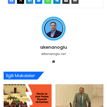
akenanoglu
alikenanoglu.net
Web
sitesi
İlgili Makaleler