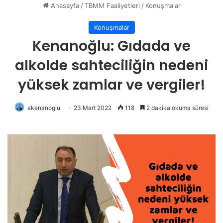
Anasayfa
/
TBMM Faaliyetleri
/
Konuşmalar
Konuşmalar
Kenanoğlu: Gıdada ve
alkolde sahteciliğin nedeni
yüksek zamlar ve vergiler!
akenanoglu
23 Mart 2022
118
2 dakika okuma süresi