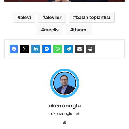
alevi
aleviler
basın toplantısı
meclis
tbmm
akenanoglu
alikenanoglu.net
Web