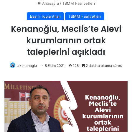
Anasayfa
/
TBMM Faaliyetleri
Basın Toplantıları
TBMM Faaliyetleri
Kenanoğlu, Meclis’te Alevi
kurumlarının ortak
taleplerini açıkladı
akenanoglu
8 Ekim 2021
128
2 dakika okuma süresi