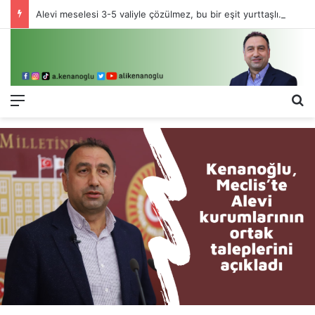
Alevi meselesi 3-5 valiyle çözülmez, bu bir eşit yurttaşlık sorunudur!
Menü
Ar