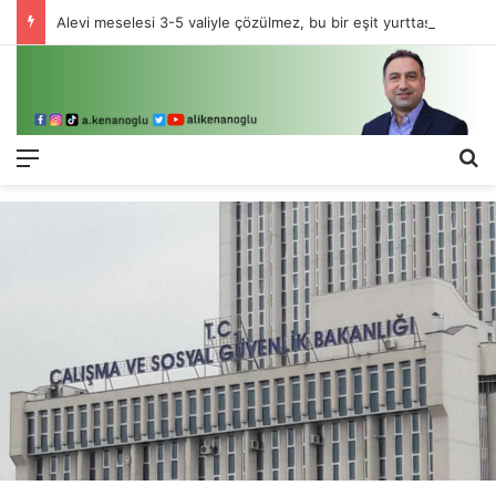
Alevi meselesi 3-5 valiyle çözülmez, bu bir eşit yurttaşlık sorunudur!
Menü
Ar