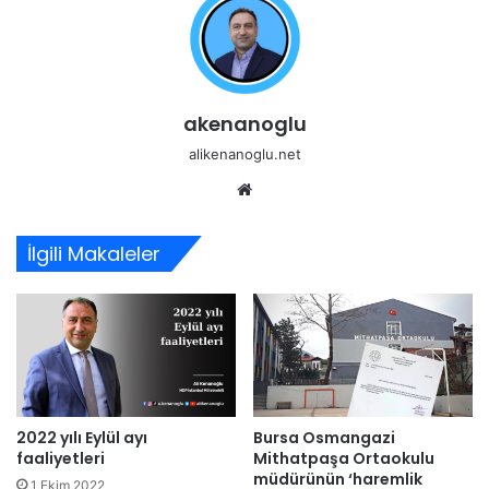
akenanoglu
alikenanoglu.net
Web
sitesi
İlgili Makaleler
2022 yılı Eylül ayı
Bursa Osmangazi
faaliyetleri
Mithatpaşa Ortaokulu
müdürünün ‘haremlik
1 Ekim 2022