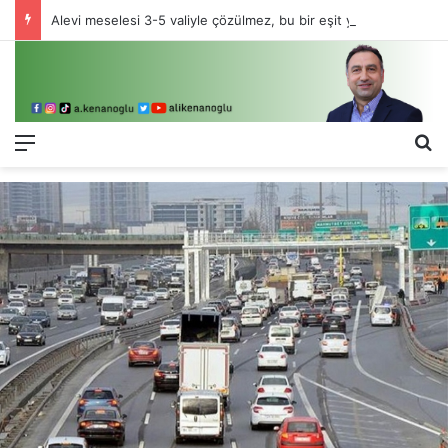
Alevi meselesi 3-5 valiyle çözülmez, bu bir eşit yurttaşlık sorunudur!
Menü
Ar