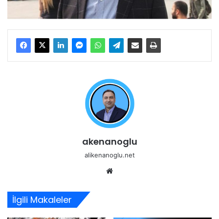
akenanoglu
alikenanoglu.net
Web
sitesi
İlgili Makaleler