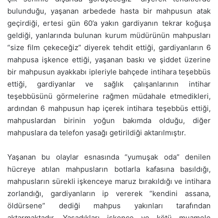
bulunduğu, yaşanan arbedede hasta bir mahpusun atak
geçirdiği, ertesi gün 60’a yakın gardiyanın tekrar koğuşa
geldiği, yanlarında bulunan kurum müdürünün mahpusları
“size film çekeceğiz” diyerek tehdit ettiği, gardiyanların 6
mahpusa işkence ettiği, yaşanan baskı ve şiddet üzerine
bir mahpusun ayakkabı ipleriyle bahçede intihara teşebbüs
ettiği, gardiyanlar ve sağlık çalışanlarının intihar
teşebbüsünü görmelerine rağmen müdahale etmedikleri,
ardından 6 mahpusun hap içerek intihara teşebbüs ettiği,
mahpuslardan birinin yoğun bakımda olduğu, diğer
mahpuslara da telefon yasağı getirildiği aktarılmıştır.
Yaşanan bu olaylar esnasında “yumuşak oda” denilen
hücreye atılan mahpusların botlarla kafasına basıldığı,
mahpusların sürekli işkenceye maruz bırakıldığı ve intihara
zorlandığı, gardiyanların ip vererek “kendini assana,
öldürsene” dediği mahpus yakınları tarafından
aktarmaktadır. Yaşadıkları işkence ve kötü muamele