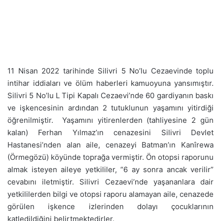
11 Nisan 2022 tarihinde Silivri 5 No’lu Cezaevinde toplu
intihar iddiaları ve ölüm haberleri kamuoyuna yansımıştır.
Silivri 5 No’lu L Tipi Kapalı Cezaevi’nde 60 gardiyanın baskı
ve işkencesinin ardından 2 tutuklunun yaşamını yitirdiği
öğrenilmiştir. Yaşamını yitirenlerden (tahliyesine 2 gün
kalan) Ferhan Yılmaz’ın cenazesini Silivri Devlet
Hastanesi’nden alan aile, cenazeyi Batman’ın Kanîrewa
(Örmegözü) köyünde toprağa vermiştir. Ön otopsi raporunu
almak isteyen aileye yetkililer, “6 ay sonra ancak verilir”
cevabını iletmiştir. Silivri Cezaevi’nde yaşananlara dair
yetkililerden bilgi ve otopsi raporu alamayan aile, cenazede
görülen işkence izlerinden dolayı çocuklarının
katledildiğini belirtmektedirler.