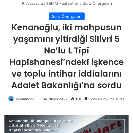
Anasayfa
/
TBMM Faaliyetleri
/
Soru Önergeleri
Soru Önergeleri
Kenanoğlu, iki mahpusun
yaşamını yitirdiği Silivri 5
No’lu L Tipi
Hapishanesi’ndeki işkence
ve toplu intihar iddialarını
Adalet Bakanlığı’na sordu
akenanoglu
14 Nisan 2022
118
2 dakika okuma süresi