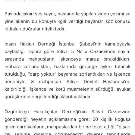
Basında çıkan ses kaydı, hastanede yapılan video çekimi ve
yine ailenin bu konuyla ilgili verdiği beyanlar söz konusu
iddiaları doğrular niteliktedir.
İnsan Hakları Derneği İstanbul Şubesi’nin kamuoyuyla
paylaştığı rapora göre Silivri 5 No’lu Cezaevinde sayım
sırasında mahpusların işkenceye maruz bırakıldıkları,
intihara zorlandıkları, haklarında gerçeğe aykırı tutanak
tutulduğu, “darp yoktur” beyanına zorlandıkları ve işkence
nedeniyle 8 mahpusun Silivri Devlet Hastanesi’ne
kaldırıldığı, işkence ve kötü muamelenin sürdüğü, avukat
görüşlerinin engellendiği aktarılmaktadır.
Özgürlükçü Hukukçular Derneği’nin Silivri Cezaevine
gönderdiği heyetin açıklamasına göre; 60 kişilik koğuşa
giren gardiyanların, mahpuslardan birine tokat attığı, “dışarı
çık seninle dışarıda görüşeceğiz” diyerek tehditlerde