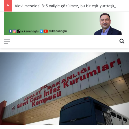
Alevi meselesi 3-5 valiyle çözülmez, bu bir eşit yurttaşlık sorunudur!
Menü
Ar