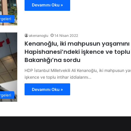
Devamını Oku »
geleri
akenanoglu
14 Nisan 2022
Kenanoğlu, iki mahpusun yaşamını yiti
Hapishanesi’ndeki işkence ve toplu i
Bakanlığı’na sordu
HDP İstanbul Milletvekili Ali Kenanoğlu, iki mahpusun yaşa
işkence ve toplu intihar iddialarını…
Devamını Oku »
geleri