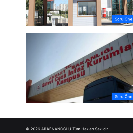
Soru Öner
Soru Öner
© 2026 Ali KENANOĞLU Tüm Hakları Saklıdır.