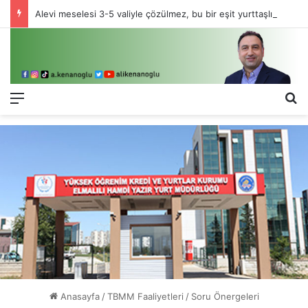
Alevi meselesi 3-5 valiyle çözülmez, bu bir eşit yurttaşlık sorunudur!
Menü
Ar
Anasayfa
/
TBMM Faaliyetleri
/
Soru Önergeleri