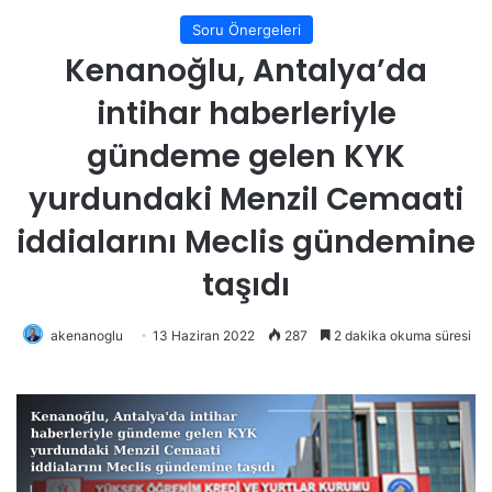
Soru Önergeleri
Kenanoğlu, Antalya’da
intihar haberleriyle
gündeme gelen KYK
yurdundaki Menzil Cemaati
iddialarını Meclis gündemine
taşıdı
akenanoglu
13 Haziran 2022
287
2 dakika okuma süresi