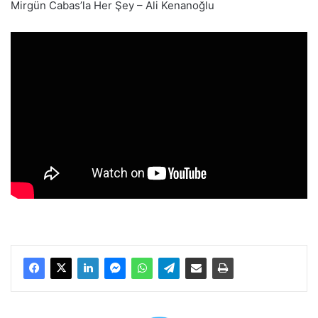
Mirgün Cabas’la Her Şey – Ali Kenanoğlu