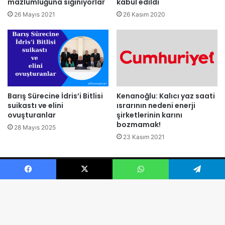
mazlumluğuna sığınıyorlar
kabul edildi
26 Mayıs 2021
26 Kasım 2020
Kenanoğlu: Kalıcı yaz saati
Barış Sürecine İdris’i Bitlisi
ısrarının nedeni enerji
suikastı ve elini
şirketlerinin karını
ovuşturanlar
bozmamak!
28 Mayıs 2025
23 Kasım 2021
© 2026 Ali KENANOĞLU Tüm Hakları Saklıdır.
Facebook
X
WhatsApp
Telegram
Facebook
X
YouTube
Instagram
Telegram
TikTok
B