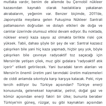
mutlaka vardır, benim de ailemde bu Çernobil nükleer
kazasından kaynaklı olarak hastalıklara yakalanan
akrabalarım, yeğenim var. Benzer biçimde, 2011’de,
Japonya’da meydana gelen Fukuşima Nükleer Santrali
patlamasının doğrudan ve dolaylı etkileri de doğa ve
canlılar üzerinde olumsuz etkisi devam ediyor. Bu noktada,
nükleer enerji kaza sayısı az olmakla birlikte riski çok
yüksek. Tabii, dahası şöyle bir şey de var: Santral kazasız
çalışırken bile yani hiç kaza yapmadı, hiçbir şey yok, böyle
çalışırken bile çevreye radyoaktif toz saçacağı için
Mersin’de yetişen çilek, muz gibi gıdalara “radyoaktif atık
içerir” etiketi getirilecek. Yani buradaki tarım alanları ve
Mersin’in önemli üretim yani tarımdaki üretim malzemeleri
de ciddi anlamda sıkıntıyla karşı karşıya kalacak. Peki, niye
tercih ediliyor bu Türkiye açısından? Türkiye enerji
konusunda, geleneksel kaynaklar, petrol, doğal gaz ve
kömür açısından enerji fakiri bir ülke; bununla beraber
Türkiye’nin güneş, rüzgar, su gibi kaynakları açısından