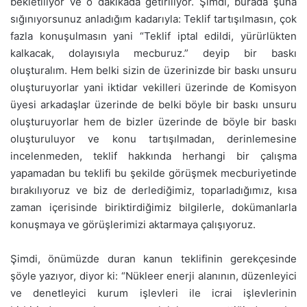
bekletiliyor ve o dakikada getiriliyor. Şimdi, burada şuna
sığınıyorsunuz anladığım kadarıyla: Teklif tartışılmasın, çok
fazla konuşulmasın yani “Teklif iptal edildi, yürürlükten
kalkacak, dolayısıyla mecburuz.” deyip bir baskı
oluşturalım. Hem belki sizin de üzerinizde bir baskı unsuru
oluşturuyorlar yani iktidar vekilleri üzerinde de Komisyon
üyesi arkadaşlar üzerinde de belki böyle bir baskı unsuru
oluşturuyorlar hem de bizler üzerinde de böyle bir baskı
oluşturuluyor ve konu tartışılmadan, derinlemesine
incelenmeden, teklif hakkında herhangi bir çalışma
yapamadan bu teklifi bu şekilde görüşmek mecburiyetinde
bırakılıyoruz ve biz de derlediğimiz, toparladığımız, kısa
zaman içerisinde biriktirdiğimiz bilgilerle, dokümanlarla
konuşmaya ve görüşlerimizi aktarmaya çalışıyoruz.
Şimdi, önümüzde duran kanun teklifinin gerekçesinde
şöyle yazıyor, diyor ki: “Nükleer enerji alanının, düzenleyici
ve denetleyici kurum işlevleri ile icrai işlevlerinin