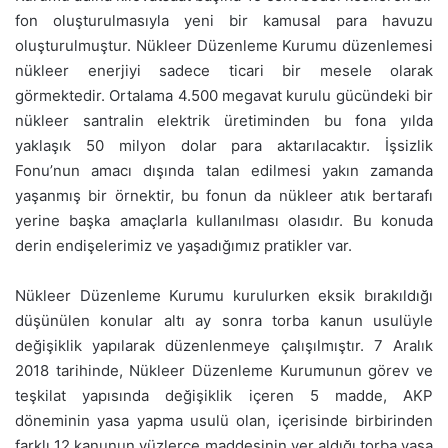
fon oluşturulmasıyla yeni bir kamusal para havuzu
oluşturulmuştur. Nükleer Düzenleme Kurumu düzenlemesi
nükleer enerjiyi sadece ticari bir mesele olarak
görmektedir. Ortalama 4.500 megavat kurulu gücündeki bir
nükleer santralin elektrik üretiminden bu fona yılda
yaklaşık 50 milyon dolar para aktarılacaktır. İşsizlik
Fonu’nun amacı dışında talan edilmesi yakın zamanda
yaşanmış bir örnektir, bu fonun da nükleer atık bertarafı
yerine başka amaçlarla kullanılması olasıdır. Bu konuda
derin endişelerimiz ve yaşadığımız pratikler var.
Nükleer Düzenleme Kurumu kurulurken eksik bırakıldığı
düşünülen konular altı ay sonra torba kanun usulüyle
değişiklik yapılarak düzenlenmeye çalışılmıştır. 7 Aralık
2018 tarihinde, Nükleer Düzenleme Kurumunun görev ve
teşkilat yapısında değişiklik içeren 5 madde, AKP
döneminin yasa yapma usulü olan, içerisinde birbirinden
farklı 12 kanunun yüzlerce maddesinin yer aldığı torba yasa