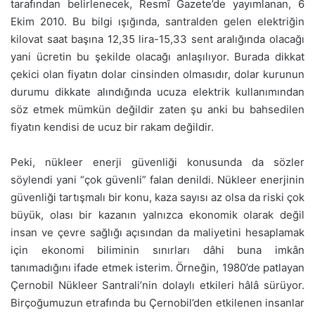
tarafından belirlenecek, Resmî Gazete’de yayımlanan, 6
Ekim 2010. Bu bilgi ışığında, santralden gelen elektriğin
kilovat saat başına 12,35 lira-15,33 sent aralığında olacağı
yani ücretin bu şekilde olacağı anlaşılıyor. Burada dikkat
çekici olan fiyatın dolar cinsinden olmasıdır, dolar kurunun
durumu dikkate alındığında ucuza elektrik kullanımından
söz etmek mümkün değildir zaten şu anki bu bahsedilen
fiyatın kendisi de ucuz bir rakam değildir.
Peki, nükleer enerji güvenliği konusunda da sözler
söylendi yani “çok güvenli” falan denildi. Nükleer enerjinin
güvenliği tartışmalı bir konu, kaza sayısı az olsa da riski çok
büyük, olası bir kazanın yalnızca ekonomik olarak değil
insan ve çevre sağlığı açısından da maliyetini hesaplamak
için ekonomi biliminin sınırları dâhi buna imkân
tanımadığını ifade etmek isterim. Örneğin, 1980’de patlayan
Çernobil Nükleer Santrali’nin dolaylı etkileri hâlâ sürüyor.
Birçoğumuzun etrafında bu Çernobil’den etkilenen insanlar