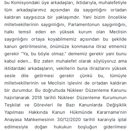
bu Komisyondaki üye arkadaşları, iktidarıyla, muhalefetiyle
tüm arkadaşlarımız açısından da saygınlığını ortadan
kaldıran saygısızca bir yaklaşımdır. Yani bizim öncelikle
milletvekillerinin saygınlığını, Parlamentonun saygınlığını,
halkı temsil eden en yüksek kurum olan Meclisin
saygınlığını ortaya koyabilmemiz açısından bu şekilde
kanun getirilmesine, önümüze konmasına itiraz etmemiz
gerekir “Ya, bu böyle olmaz.” dememiz gerekir yani bunu
kabul eden… Biz zaten muhalefet olarak söylüyoruz ama
iktidardaki arkadaşların, vekillerin buna itirazlarını yüksek
sesle dile getirmesi gerekir çünkü bu, tümüyle
milletvekillerinin ve Meclisin işlevini de ortadan kaldıran
bir durumdur. Bu doğrultuda Nükleer Düzenleme Kanunu
hazırlanarak 2018 tarihli Nükleer Düzenleme Kurumunun
Teşkilat ve Görevleri ile Bazı Kanunlarda Değişiklik
Yapılması Hakkında Kanun Hükmünde Kararname’nin
Anayasa Mahkemesinin 30/12/2020 tarihli kararıyla iptal
edilmesiyle doğan hukukun boşluğun giderilmesi