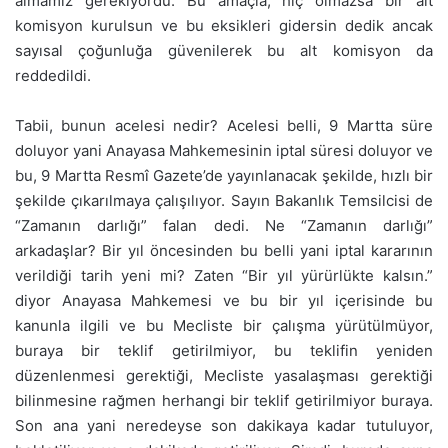
almamız gerekiyordu. Bu amaçla, hiç olmazsa bir alt
komisyon kurulsun ve bu eksikleri gidersin dedik ancak
sayısal çoğunluğa güvenilerek bu alt komisyon da
reddedildi.
Tabii, bunun acelesi nedir? Acelesi belli, 9 Martta süre
doluyor yani Anayasa Mahkemesinin iptal süresi doluyor ve
bu, 9 Martta Resmî Gazete’de yayınlanacak şekilde, hızlı bir
şekilde çıkarılmaya çalışılıyor. Sayın Bakanlık Temsilcisi de
“Zamanın darlığı” falan dedi. Ne “Zamanın darlığı”
arkadaşlar? Bir yıl öncesinden bu belli yani iptal kararının
verildiği tarih yeni mi? Zaten “Bir yıl yürürlükte kalsın.”
diyor Anayasa Mahkemesi ve bu bir yıl içerisinde bu
kanunla ilgili ve bu Mecliste bir çalışma yürütülmüyor,
buraya bir teklif getirilmiyor, bu teklifin yeniden
düzenlenmesi gerektiği, Mecliste yasalaşması gerektiği
bilinmesine rağmen herhangi bir teklif getirilmiyor buraya.
Son ana yani neredeyse son dakikaya kadar tutuluyor,