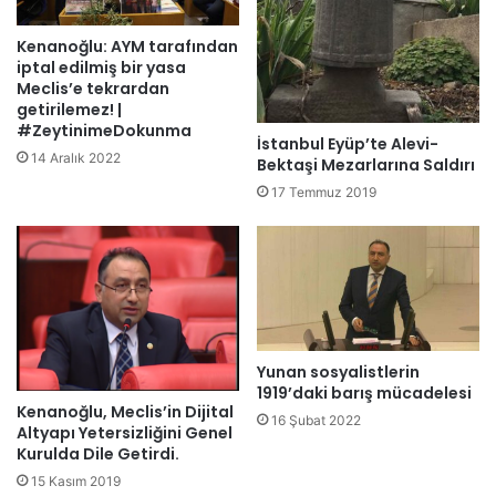
Kenanoğlu: AYM tarafından
iptal edilmiş bir yasa
Meclis’e tekrardan
getirilemez! |
#ZeytinimeDokunma
İstanbul Eyüp’te Alevi-
14 Aralık 2022
Bektaşi Mezarlarına Saldırı
17 Temmuz 2019
Yunan sosyalistlerin
1919’daki barış mücadelesi
Kenanoğlu, Meclis’in Dijital
16 Şubat 2022
Altyapı Yetersizliğini Genel
Kurulda Dile Getirdi.
15 Kasım 2019