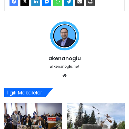
akenanoglu
alikenanoglu.net
Web
sitesi
İlgili Makaleler