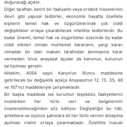
doğuracağı açıktır.
Diğer taraftan, belirli bir faaliyetin veya ortaklık hisselerinin
devri gibi yapısal tedbirler, ekonomik hayatta özellikle
kişilerin temel hak ve özgürlüklerinde çok ciddi
değişiklikler ortaya çıkarabilecek nitelikte tedbirlerdir. Bu
kadar önemli, temel hak ve özgürlükler üzerinde bu kadar
ciddi etkileri olması muhtemel kararların, yargı kararı
olmadan bir idari makam tarafından alınmasına karar
vermeden önce anayasal açıdan da kanunun, konunun
tartışılması gerekir.
Nitekim, 4054 sayılı Kanun’un 9’uncu maddesine
getirilecek bu değişiklik açıkça Anayasa’nın 12, 13, 35, 48
ve 167’nci maddeleriyle çelişmektedir.
Bir başka maddede ise kurumun teşebbüs faaliyetlerini
incelerken her türlü veri ve belgelerinin
incelenebileceğinden söz ediliyor. Değişikliğin bu hâli,
şirketlere ve üçüncü şahıslara ait her türlü verinin dolaşıma
açılması riskini ortaya çıkarmaktadır. Özellikle hukuki