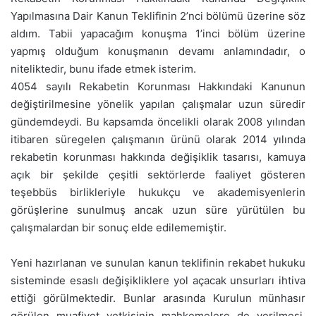
Yapılmasına Dair Kanun Teklifinin 2’nci bölümü üzerine söz
aldım. Tabii yapacağım konuşma 1’inci bölüm üzerine
yapmış olduğum konuşmanın devamı anlamındadır, o
niteliktedir, bunu ifade etmek isterim.
4054 sayılı Rekabetin Korunması Hakkındaki Kanunun
değiştirilmesine yönelik yapılan çalışmalar uzun süredir
gündemdeydi. Bu kapsamda öncelikli olarak 2008 yılından
itibaren süregelen çalışmanın ürünü olarak 2014 yılında
rekabetin korunması hakkında değişiklik tasarısı, kamuya
açık bir şekilde çeşitli sektörlerde faaliyet gösteren
teşebbüs birlikleriyle hukukçu ve akademisyenlerin
görüşlerine sunulmuş ancak uzun süre yürütülen bu
çalışmalardan bir sonuç elde edilememiştir.
Yeni hazırlanan ve sunulan kanun teklifinin rekabet hukuku
sisteminde esaslı değişikliklere yol açacak unsurları ihtiva
ettiği görülmektedir. Bunlar arasında Kurulun münhasır
görülen muafiyet yetkisinin mahkemelere de verilmesi,