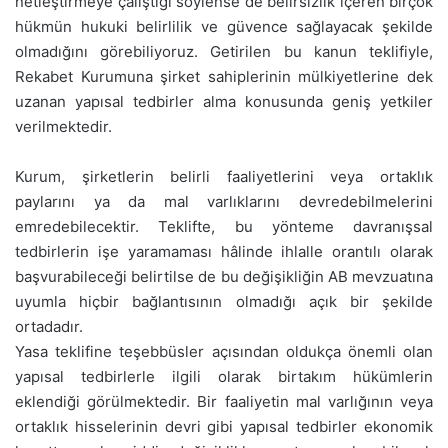
netleştirmeye çalıştığı söylense de belirsizlik içeren birçok
hükmün hukuki belirlilik ve güvence sağlayacak şekilde
olmadığını görebiliyoruz. Getirilen bu kanun teklifiyle,
Rekabet Kurumuna şirket sahiplerinin mülkiyetlerine dek
uzanan yapısal tedbirler alma konusunda geniş yetkiler
verilmektedir.
Kurum, şirketlerin belirli faaliyetlerini veya ortaklık
paylarını ya da mal varlıklarını devredebilmelerini
emredebilecektir. Teklifte, bu yönteme davranışsal
tedbirlerin işe yaramaması hâlinde ihlalle orantılı olarak
başvurabileceği belirtilse de bu değişikliğin AB mevzuatına
uyumla hiçbir bağlantısının olmadığı açık bir şekilde
ortadadır.
Yasa teklifine teşebbüsler açısından oldukça önemli olan
yapısal tedbirlerle ilgili olarak birtakım hükümlerin
eklendiği görülmektedir. Bir faaliyetin mal varlığının veya
ortaklık hisselerinin devri gibi yapısal tedbirler ekonomik