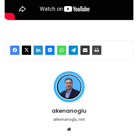
akenanoglu
alikenanoglu.net
Web
sitesi