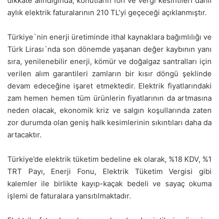
dikkate alındığında, konutların fon ve vergi kesintileri dahil
aylık elektrik faturalarının 210 TL’yi geçeceği açıklanmıştır.
Türkiye`nin enerji üretiminde ithal kaynaklara bağımlılığı ve
Türk Lirası`nda son dönemde yaşanan değer kaybının yanı
sıra, yenilenebilir enerji, kömür ve doğalgaz santralları için
verilen alım garantileri zamların bir kısır döngü şeklinde
devam edeceğine işaret etmektedir. Elektrik fiyatlarındaki
zam hemen hemen tüm ürünlerin fiyatlarının da artmasına
neden olacak, ekonomik kriz ve salgın koşullarında zaten
zor durumda olan geniş halk kesimlerinin sıkıntıları daha da
artacaktır.
Türkiye’de elektrik tüketim bedeline ek olarak, %18 KDV, %1
TRT Payı, Enerji Fonu, Elektrik Tüketim Vergisi gibi
kalemler ile birlikte kayıp-kaçak bedeli ve sayaç okuma
işlemi de faturalara yansıtılmaktadır.