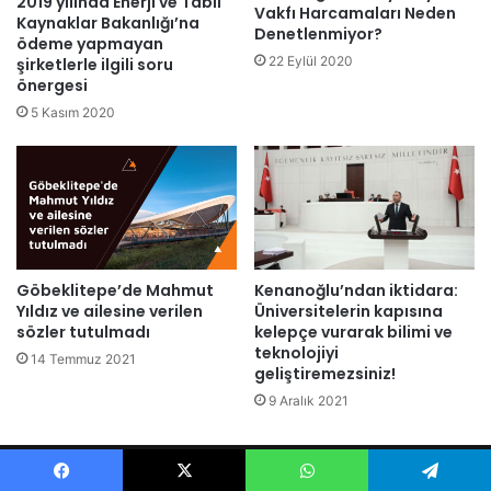
2019 yılında Enerji ve Tabii
Vakfı Harcamaları Neden
Kaynaklar Bakanlığı’na
Denetlenmiyor?
ödeme yapmayan
22 Eylül 2020
şirketlerle ilgili soru
önergesi
5 Kasım 2020
Göbeklitepe’de Mahmut
Kenanoğlu’ndan iktidara:
Yıldız ve ailesine verilen
Üniversitelerin kapısına
sözler tutulmadı
kelepçe vurarak bilimi ve
teknolojiyi
14 Temmuz 2021
geliştiremezsiniz!
9 Aralık 2021
© 2026 Ali KENANOĞLU Tüm Hakları Saklıdır.