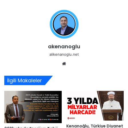
akenanoglu
alikenanoglu.net
Web
sitesi
İlgili Makaleler
Kenanoğlu, Türkiye Diyanet