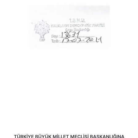
TÜRKİYE BÜYÜK MİLLET MECLİSİ BAŞKANLIĞINA