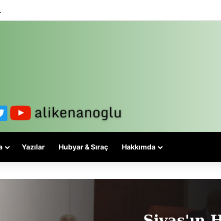
 3-5 valiyle çözülmez, bu bir eşit yurttaşlık sorunudur!
a
Yazılar
Hubyar & Sıraç
Hakkımda