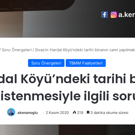
/
Soru Önergeleri
/
Sivas’ın Hardal Köyü’ndeki tarihi binanın cami yapılmak
Soru Önergeleri
TBMM Faaliyetleri
dal Köyü’ndeki tarihi
stenmesiyle ilgili so
akenanoglu
2 Kasım 2020
219
3 dakika okuma süresi