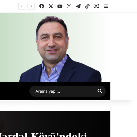
Facebook
X
YouTube
Instagram
Telegram
TikTok
Rastgele Makale
Kenar Bölme
Arama
yap
...