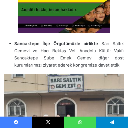
Sancaktepe İlçe Örgütümüzle birlikte
Sarı Saltık
Cemevi ve Hacı Bektaş Veli Anadolu Kültür Vakfı
Sancaktepe Şube Emek Cemevi diğer dost
kurumlarımızı ziyaret ederek kongremize davet ettik.
Facebook
X
WhatsApp
Telegram