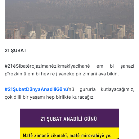
21 ŞUBAT
#21’êSibatêrojazimanêzikmakîyacîhanê em bi şanazî
pîrozkin û em bi hev re jiyaneke pir zimanî ava bikin.
#21ŞubatDünyaAnadiliGünü
‘
nü gururla kutlayacağımız,
çok dilli bir yaşamı hep birlikte kuracağız.