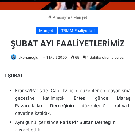
Anasayfa
/
Manşet
Manşet
TBMM Faaliyetleri
ŞUBAT AYI FAALİYETLERİMİZ
akenanoglu
1 Mart 2020
65
4 dakika okuma süresi
1 ŞUBAT
Fransa/Paris’de Can Tv için düzenlenen dayanışma
gecesine katılmıştık. Ertesi günde
Maraş
Pazarcıklılar Derneğinin
düzenlediği kahvaltı
davetine katıldık.
Aynı günü içerisinde
Paris Pir Sultan Derneği’ni
ziyaret ettik.