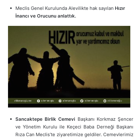
Meclis Genel Kurulunda Alevilikte hak sayılan
Hızır
İnancı ve Orucunu anlattık.
Sancaktepe Birlik Cemevi
Başkanı Korkmaz Şencer
ve Yönetim Kurulu ile Keçeci Baba Derneği Başkanı
Rıza Can Meclis’te ziyaretimize geldiler. Cemevlerimiz