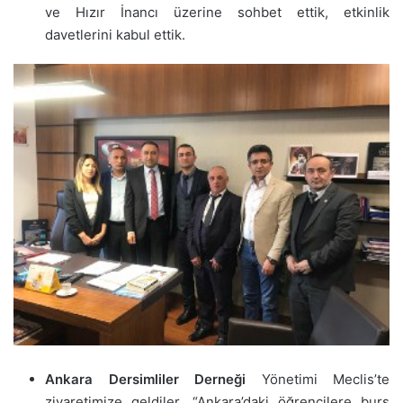
ve Hızır İnancı üzerine sohbet ettik, etkinlik
davetlerini kabul ettik.
Ankara Dersimliler Derneği
Yönetimi Meclis’te
ziyaretimize geldiler. “Ankara’daki öğrencilere burs