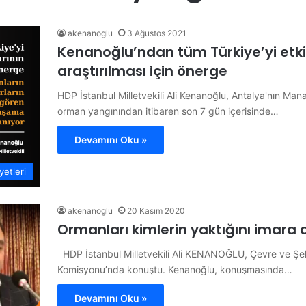
akenanoglu
3 Ağustos 2021
Kenanoğlu’ndan tüm Türkiye’yi etk
araştırılması için önerge
HDP İstanbul Milletvekili Ali Kenanoğlu, Antalya'nın M
orman yangınından itibaren son 7 gün içerisinde…
Devamını Oku »
etleri
akenanoglu
20 Kasım 2020
Ormanları kimlerin yaktığını imara 
HDP İstanbul Milletvekili Ali KENANOĞLU, Çevre ve Şehi
Komisyonu’nda konuştu. Kenanoğlu, konuşmasında…
Devamını Oku »