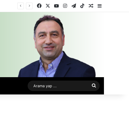
Facebook
X
YouTube
Instagram
Telegram
TikTok
Rastgele Makale
Kenar Bölme
Arama
yap
...