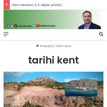
Alevi meselesi 3-5 valiyle çözülmez, bu bir eşit yurttaşlık sorunudur!
Menü
Ar
Anasayfa
/
tarihi kent
tarihi kent