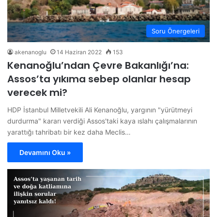
Soru Önergeleri
akenanoglu
14 Haziran 2022
153
Kenanoğlu’ndan Çevre Bakanlığı’na:
Assos’ta yıkıma sebep olanlar hesap
verecek mi?
HDP İstanbul Milletvekili Ali Kenanoğlu, yargının "yürütmeyi
durdurma" kararı verdiği Assos'taki kaya ıslahı çalışmalarının
yarattığı tahribatı bir kez daha Meclis…
Devamını Oku »