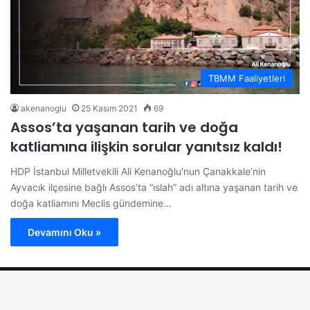
TBMM Faaliyetleri
akenanoglu
25 Kasım 2021
69
Assos’ta yaşanan tarih ve doğa
katliamına ilişkin sorular yanıtsız kaldı!
HDP İstanbul Milletvekili Ali Kenanoğlu'nun Çanakkale’nin
Ayvacık ilçesine bağlı Assos’ta “ıslah” adı altına yaşanan tarih ve
doğa katliamını Meclis gündemine…
Devamını Oku »
© 2026 Ali KENANOĞLU Tüm Hakları Saklıdır.