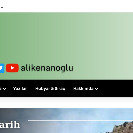
 3-5 valiyle çözülmez, bu bir eşit yurttaşlık sorunudur!
a
Yazılar
Hubyar & Sıraç
Hakkımda