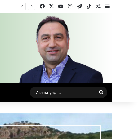
Facebook
X
YouTube
Instagram
Telegram
TikTok
Rastgele Makale
Kenar Bölme
Arama
yap
...