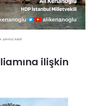
 yanıtsız kaldı!
iamına ilişkin
!