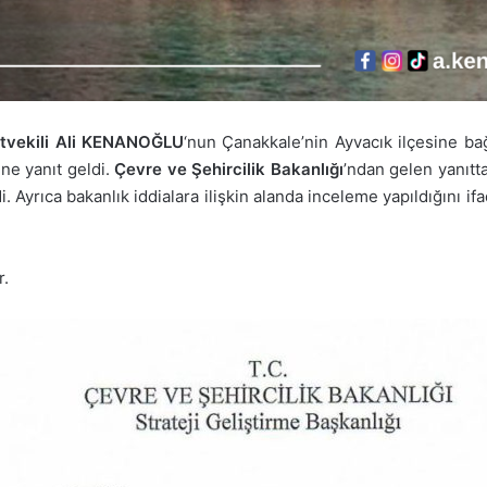
letvekili Ali KENANOĞLU
‘nun Çanakkale’nin Ayvacık ilçesine bağ
ne yanıt geldi.
Çevre ve Şehircilik Bakanlığı
’ndan gelen yanıtta
di. Ayrıca bakanlık iddialara ilişkin alanda inceleme yapıldığın
r.