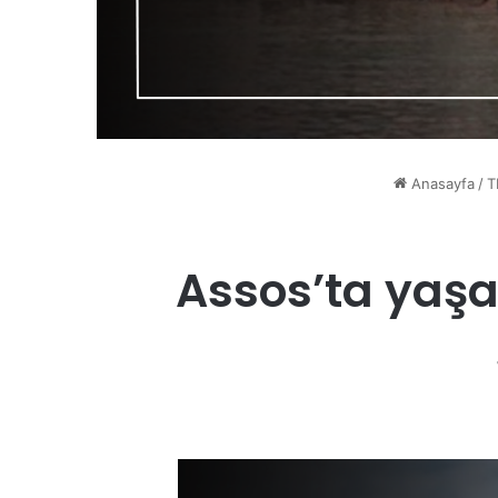
Anasayfa
/
T
Assos’ta yaşa