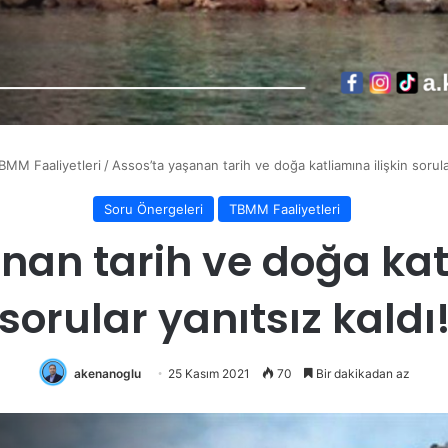
BMM Faaliyetleri
/
Assos’ta yaşanan tarih ve doğa katliamına ilişkin sorular
Soru Önergeleri
TBMM Faaliyetleri
nan tarih ve doğa katl
sorular yanıtsız kaldı
akenanoglu
25 Kasım 2021
70
Bir dakikadan az